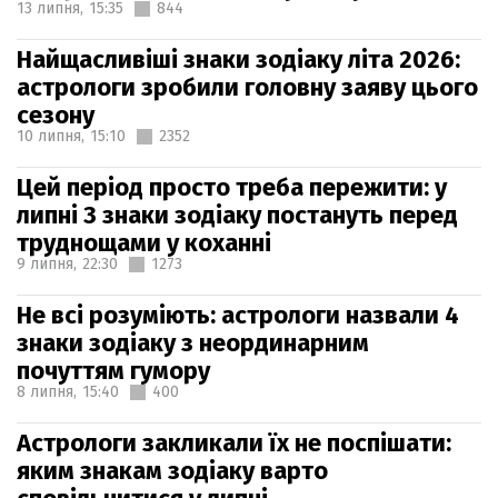
13 липня,
15:35
844
Найщасливіші знаки зодіаку літа 2026:
астрологи зробили головну заяву цього
сезону
10 липня,
15:10
2352
Цей період просто треба пережити: у
липні 3 знаки зодіаку постануть перед
труднощами у коханні
9 липня,
22:30
1273
Не всі розуміють: астрологи назвали 4
знаки зодіаку з неординарним
почуттям гумору
8 липня,
15:40
400
Астрологи закликали їх не поспішати:
яким знакам зодіаку варто