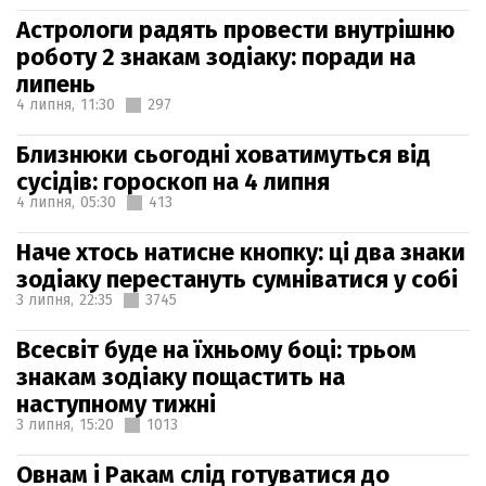
Астрологи радять провести внутрішню
роботу 2 знакам зодіаку: поради на
липень
4 липня,
11:30
297
Близнюки сьогодні ховатимуться від
сусідів: гороскоп на 4 липня
4 липня,
05:30
413
Наче хтось натисне кнопку: ці два знаки
зодіаку перестануть сумніватися у собі
3 липня,
22:35
3745
Всесвіт буде на їхньому боці: трьом
знакам зодіаку пощастить на
наступному тижні
3 липня,
15:20
1013
Овнам і Ракам слід готуватися до