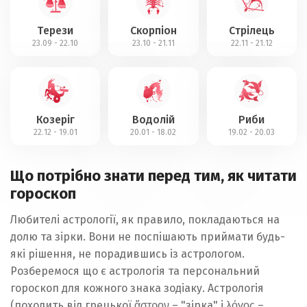
Терези
Скорпіон
Стрілець
23.09 - 22.10
23.10 - 21.11
22.11 - 21.12
Козеріг
Водолій
Риби
22.12 - 19.01
20.01 - 18.02
19.02 - 20.03
Що потрібно знати перед тим, як читати
гороскоп
Любителі астрології, як правило, покладаються на
долю та зірки. Вони не поспішають приймати будь-
які рішення, не порадившись із астрологом.
Розберемося що є астрологія та персональний
гороскоп для кожного знака зодіаку. Астрологія
(походить від грецької ἄστρον – "зірка" і λόγος –