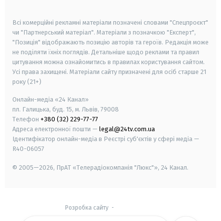
smart tv
samsung smart tv
Всі комерційні рекламні матеріали позначені словами "Спецпроєкт"
чи "Партнерський матеріал". Матеріали з позначкою "Експерт",
"Позиція" відображають позицію авторів та героїв. Редакція може
не поділяти їхніх поглядів. Детальніше щодо реклами та правил
цитування можна ознайомитись в правилах користування сайтом.
Усі права захищені.
Матеріали сайту призначені для осіб старше
21
року (21+)
Онлайн-медіа «24 Канал»
пл. Галицька, буд. 15, м. Львів, 79008
Телефон
+380 (32) 229-77-77
Адреса електронної пошти —
legal@24tv.com.ua
Ідентифікатор онлайн-медіа в Реєстрі суб'єктів у сфері медіа —
R40-06057
© 2005—2026,
ПрАТ «Телерадіокомпанія "Люкс"», 24 Канал.
Розробка сайту
-