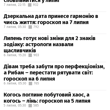
сповільнитися у липні
7 липня,
22:15
932
Дзеркальна дата принесе гармонію в
чиєсь життя: гороскоп на 7 липня
7 липня,
05:30
792
Липень готує нові зміни для 2 знаків
зодіаку: астрологи назвали
щасливчиків
6 липня,
15:20
903
Дівам треба забути про перфекціонізм,
а Рибам – перестати рятувати світ:
гороскоп на 6 липня
6 липня,
05:30
765
Когось поглине побутовий хаос, а
когось – лінь: гороскоп на 5 липня
5 липня,
05:30
585