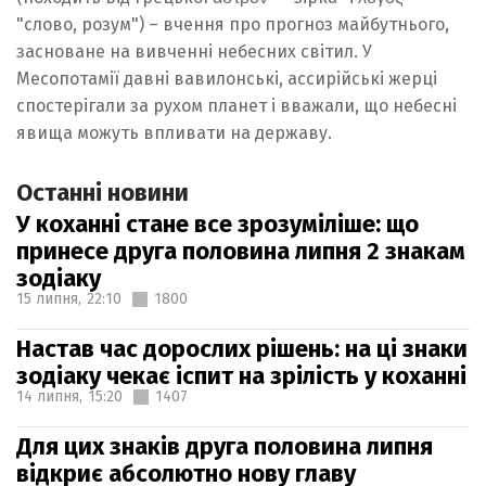
"слово, розум") – вчення про прогноз майбутнього,
засноване на вивченні небесних світил. У
Месопотамії давні вавилонські, ассирійські жерці
спостерігали за рухом планет і вважали, що небесні
явища можуть впливати на державу.
Останні новини
У коханні стане все зрозуміліше: що
принесе друга половина липня 2 знакам
зодіаку
15 липня,
22:10
1800
Настав час дорослих рішень: на ці знаки
зодіаку чекає іспит на зрілість у коханні
14 липня,
15:20
1407
Для цих знаків друга половина липня
відкриє абсолютно нову главу