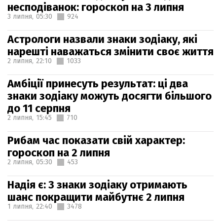
несподіванок: гороскоп на 3 липня
3 липня,
05:30
924
Астрологи назвали знаки зодіаку, які
нарешті наважаться змінити своє життя
2 липня,
22:10
1033
Амбіції принесуть результат: ці два
знаки зодіаку можуть досягти більшого
до 11 серпня
2 липня,
15:45
710
Рибам час показати свій характер:
гороскоп на 2 липня
2 липня,
05:30
453
Надія є: 3 знаки зодіаку отримають
шанс покращити майбутнє 2 липня
1 липня,
22:40
3478