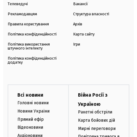
Телеведучі
Вакансії
Рекламодавцям
Структура власності
Правила користування
Архів
Політика конфіденційності
Карта сайту
Політика використання
Ігри
штучного інтелекту
Політика конфіденційності
додатку
Всі новини
Війна Росії з
Головні новини
Україною
Новини України
Ракетні обстріли
Прямий ефір
Карта бойових дій
Відеоновини
Мирні переговори
Аудіоновини
Повітряна тривога в