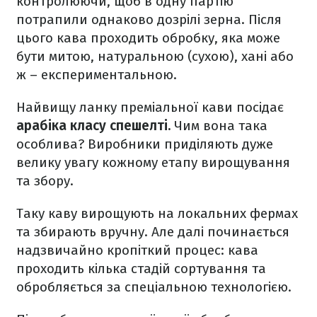
контролюючи, щоб в одну партію
потрапили однаково дозрілі зерна. Після
цього кава проходить обробку, яка може
бути митою, натуральною (сухою), хані або
ж – експериментальною.
Найвищу ланку преміальної кави посідає
арабіка класу спешелті.
Чим вона така
особлива? Виробники приділяють дуже
велику увагу кожному етапу вирощування
та збору.
Таку каву вирощують на локальних фермах
та збирають вручну. Але далі починається
надзвичайно кропіткий процес: кава
проходить кілька стадій сортування та
обробляється за спеціальною технологією.