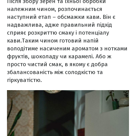
Після збору зерен та їхньої обробки
належним чином, розпочинається
наступний етап – обсмажки кави. Він є
надважлива, адже правильний підхід
сприяє розкриттю смаку і потенціалу
кави.Таким чином готовий напій
володітиме насиченим ароматом з нотками
фруктів, шоколаду чи карамелі. Або ж
просто чистий смак, в якому є добра
збалансованість між солодкістю та
гіркуватістю.