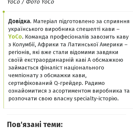
YoCo / Фото YoCo
Довідка
. Матеріал підготовлено за сприяння
українського виробника спешелті кави –
YoCo
. Команда професіоналів завозить каву
з Колумбії, Африки та Латинської Америки –
регіонів, які вже стали відомими завдяки
своїй екстраординарній каві А обсмажкою
займається фіналіст національного
чемпіонату з обсмажки кави,
сертифікований Q-грейдер. Радимо
ознайомитися з асортиментом виробника та
розпочати свою власну specialty-історію.
Пов'язані теми: