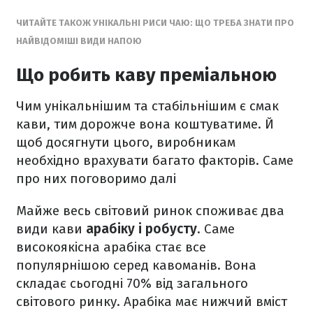
ЧИТАЙТЕ ТАКОЖ УНІКАЛЬНІ РИСИ ЧАЮ: ЩО ТРЕБА ЗНАТИ ПРО
НАЙВІДОМІШІ ВИДИ НАПОЮ
Що робить каву преміальною
Чим унікальнішим та стабільнішим є смак
кави, тим дорожче вона коштуватиме. Й
щоб досягнути цього, виробникам
необхідно врахувати багато факторів. Саме
про них поговоримо далі
Майже весь світовий ринок споживає два
види кави
арабіку і робусту
. Саме
високоякісна арабіка стає все
популярнішою серед кавоманів. Вона
складає сьогодні 70% від загального
світового ринку. Арабіка має нижчий вміст