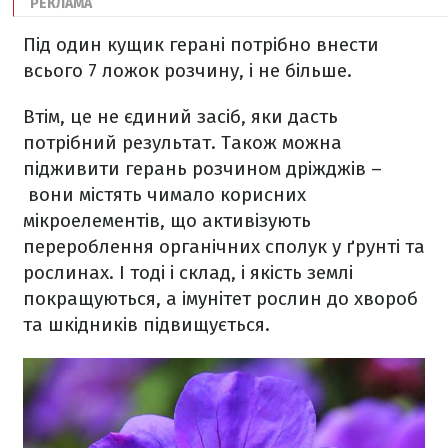
Під один кущик герані потрібно внести
всього 7 ложок розчину, і не більше.
Втім, це не єдиний засіб, яки дасть
потрібний результат. Також можна
підживити герань розчином дріжджів –
вони містять чимало корисних
мікроелементів, що активізують
перероблення органічних сполук у ґрунті та
рослинах. І тоді і склад, і якість землі
покращуються, а імунітет рослин до хвороб
та шкідників підвищується.