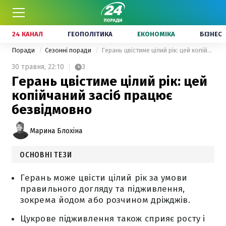
24 КАНАЛ
ГЕОПОЛІТИКА
ЕКОНОМІКА
БІЗНЕС
Поради
Сезонні поради
Герань цвістиме цілий рік: цей копійчаний засіб працює безвідмовно
30 травня,
22:10
3
Герань цвістиме цілий рік: цей
копійчаний засіб працює
безвідмовно
Марина Блохіна
ОСНОВНІ ТЕЗИ
Герань може цвісти цілий рік за умови
правильного догляду та підживлення,
зокрема йодом або розчином дріжджів.
Цукрове підживлення також сприяє росту і