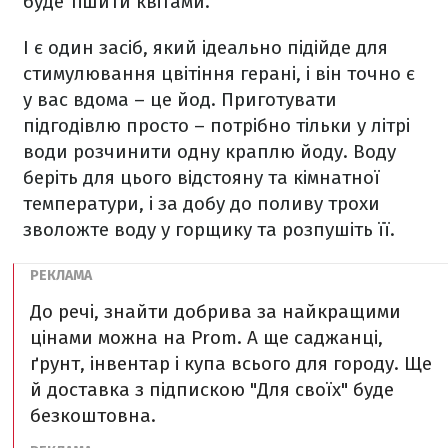
буде тішити квітами.
І є один засіб, який ідеально підійде для
стимулювання цвітіння герані, і він точно є
у вас вдома – це йод. Приготувати
підгодівлю просто – потрібно тільки у літрі
води розчинити одну краплю йоду. Воду
беріть для цього відстояну та кімнатної
температури, і за добу до поливу трохи
зволожте воду у горщику та розпушіть її.
До речі, знайти добрива за найкращими
цінами можна на Prom. А ще саджанці,
ґрунт, інвентар і купа всього для городу. Ще
й доставка з підпискою "Для своїх" буде
безкоштовна.