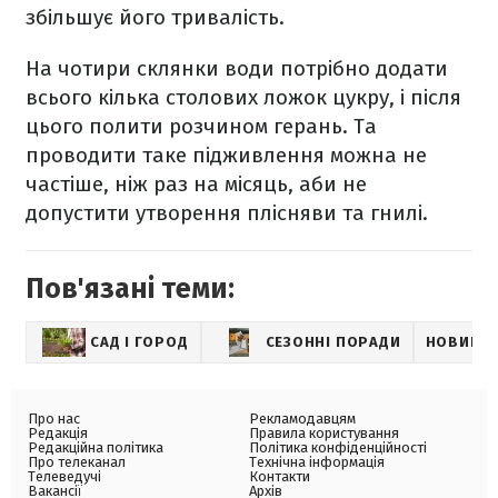
збільшує його тривалість.
На чотири склянки води потрібно додати
всього кілька столових ложок цукру, і після
цього полити розчином герань. Та
проводити таке підживлення можна не
частіше, ніж раз на місяць, аби не
допустити утворення плісняви та гнилі.
Пов'язані теми:
САД І ГОРОД
СЕЗОННІ ПОРАДИ
НОВИНИ
Про нас
Рекламодавцям
Редакція
Правила користування
Редакційна політика
Політика конфіденційності
Про телеканал
Технічна інформація
Телеведучі
Контакти
Вакансії
Архів