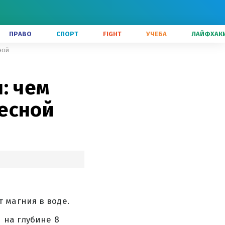
ПРАВО
СПОРТ
FIGHT
УЧЕБА
ЛАЙФХАК
ной
: чем
есной
 магния в воде.
 на глубине 8