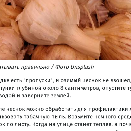
итывать правильно / Фото Unsplash
дке есть "пропуски", и озимый чеснок не взошел
лунки глубиной около 8 сантиметров, опустите т
водой и заверните землей.
апе чеснок можно обработать для профилактики 
льзовать табачную пыль. Возьмите немного сред
к по листу. Когда на улице станет теплее, а поч