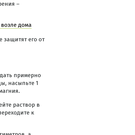
рения –
 возле дома
е защитят его от
ждать примерно
ы, насыпьте 1
магния.
ейте раствор в
переходите к
тиметров, а