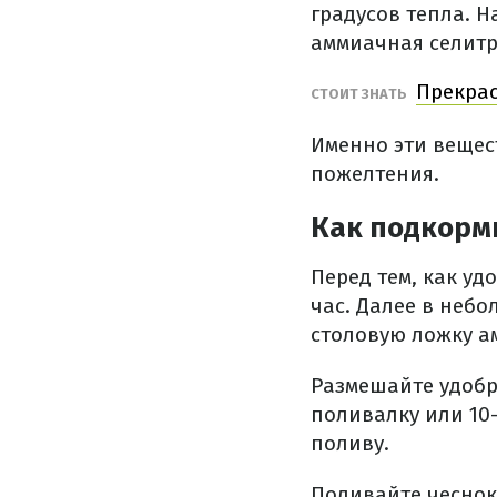
градусов тепла. Н
аммиачная селитр
Прекрас
СТОИТ ЗНАТЬ
Именно эти вещест
пожелтения.
Как подкорм
Перед тем, как у
час. Далее в неб
столовую ложку а
Размешайте удобр
поливалку или 10-
поливу.
Поливайте чеснок 