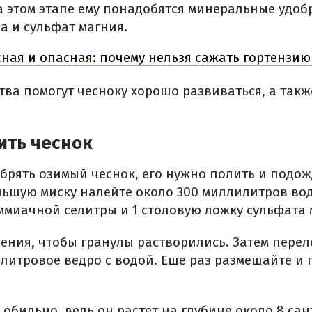
а этом этапе ему понадобятся минеральные удоб
а и сульфат магния.
ная и опасная: почему нельзя сажать гортензию
ва помогут чесноку хорошо развиваться, а такж
ить чеснок
добрять озимый чеснок, его нужно полить и подо
ольшую миску налейте около 300 миллилитров вод
ммиачной селитры и 1 столовую ложку сульфата 
ения, чтобы гранулы растворились. Затем перел
литровое ведро с водой. Еще раз размешайте и 
обильно, ведь он растет на глубине около 8 сан