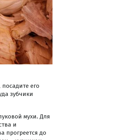
, посадите его
уда зубчики
луковой мухи. Для
ства и
ва прогреется до