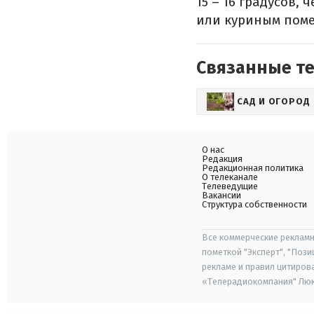
15 – 16 градусов,
или куриным поме
Связанные т
САД И ОГОРОД
О нас
Редакция
Редакционная политика
О телеканале
Телеведущие
Вакансии
Структура собственности
Все коммерческие рекламн
пометкой "Эксперт", "Поз
рекламе и правил цитиров
«Телерадиокомпания" Люкс