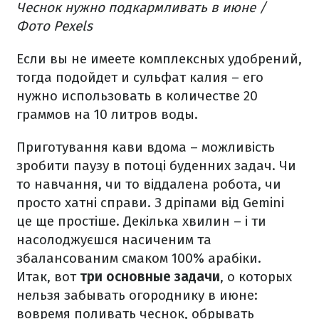
Чеснок нужно подкармливать в июне /
Фото Pexels
Если вы не имеете комплексных удобрений,
тогда подойдет и сульфат калия – его
нужно использовать в количестве 20
граммов на 10 литров воды.
Приготування кави вдома – можливість
зробити паузу в потоці буденних задач. Чи
то навчання, чи то віддалена робота, чи
просто хатні справи. З дріпами від Gemini
це ще простіше. Декілька хвилин – і ти
насолоджуєшся насиченим та
збалансованим смаком 100% арабіки.
Итак, вот
три основные задачи
, о которых
нельзя забывать огороднику в июне:
вовремя поливать чеснок, обрывать