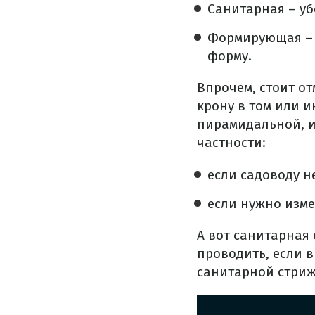
Санитарная – уб
Формирующая – д
форму.
Впрочем, стоит о
крону в том или 
пирамидальной, и
частности:
если садоводу н
если нужно изме
А вот санитарная 
проводить, если в
санитарной стриж