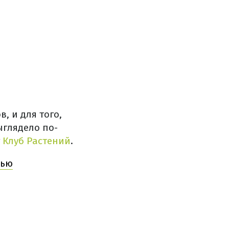
, и для того,
ыглядело по-
т
Клуб Растений
.
нью