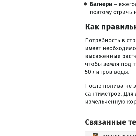
Вагнери
– ежего
поэтому стричь н
Как правильн
Потребность в ст
имеет необходимое
высаженные растен
чтобы земля под 
50 литров воды.
После полива не з
сантиметров. Для
измельченную кор
Связанные т