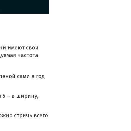
они имеют свои
дуемая частота
леной сами в год
 5 – в ширину,
можно стричь всего