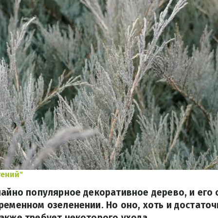
тений"
чайно популярное декоративное дерево, и его 
ременном озеленении. Но оно, хоть и достато
акже требует некоторого ухода.