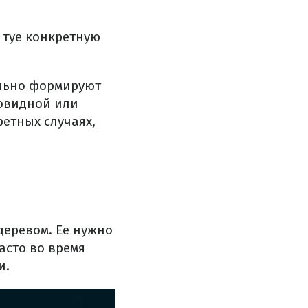
 туе конкретную
ельно формируют
новидной или
етных случаях,
деревом. Ее нужно
асто во время
и.