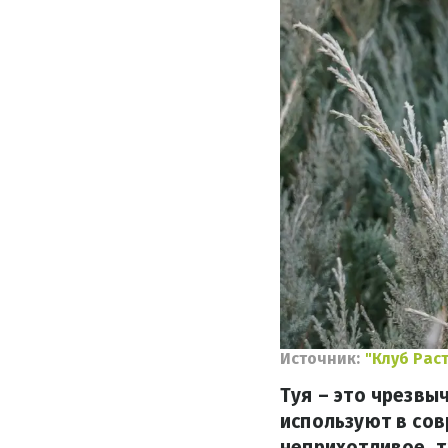
Источник:
"Клуб Рас
Туя – это чрезвы
используют в сов
неприхотливое, т