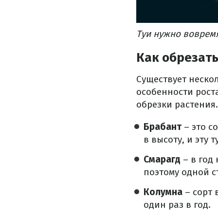
Туи нужно вовремя
Как обрезать
Существует неско
особенности роста
обрезки растения.
Брабант
– это с
в высоту, и эту 
Смарагд
– в год
поэтому одной с
Колумна
– сорт 
один раз в год.