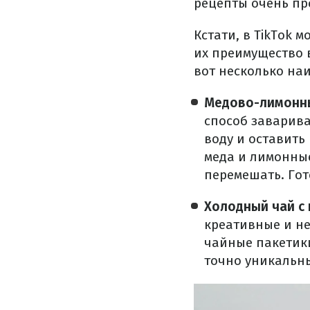
рецепты очень про
Кстати, в TikTok 
их преимущество в
вот несколько на
Медово-лимонны
способ заварива
воду и оставить
меда и лимонные
перемешать. Гот
Холодный чай с
креативные и н
чайные пакетики
точно уникальны