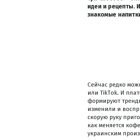
идеи и рецепты. 
знакомые напитк
Сейчас редко мож
или TikTok. И пл
формируют тренды
изменили и воспри
скорую руку приго
как меняется коф
украинским прои