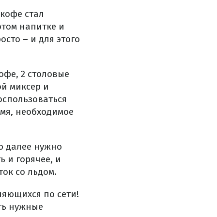
 кофе стал
этом напитке и
осто – и для этого
офе, 2 столовые
ой миксер и
воспользоваться
емя, необходимое
ю далее нужно
 и горячее, и
ок со льдом.
няющихся по сети!
ть нужные