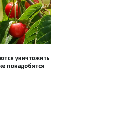
аются уничтожить
 же понадобятся