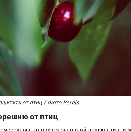
щитить от птиц / Фото Pexels
черешню от птиц
о черешня становится основной целью птиц, и 