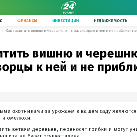
С
ФИНАНСЫ
ИНВЕСТИЦИИ
НЕДВИЖИМОСТЬ
ы
Как защитить вишню и черешню от птиц: скворцы к ней и не приблизятс
итить вишню и черешню
ворцы к ней и не прибл
ыми охотниками за урожаем в вашем саду являются 
 и омелюхи.
ить ветвям деревьев, переносят грибки и могут у
защита не будет осуществлена.