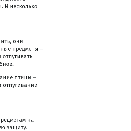
ы. И несколько
ить, они
мные предметы –
и отпугивать
бное.
мание птицы –
в отпугивании
предметам на
ую защиту.