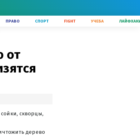
ПРАВО
СПОРТ
FIGHT
УЧЕБА
ЛАЙФХАК
я
 от
изятся
сойки, скворцы,
ничтожить дерево