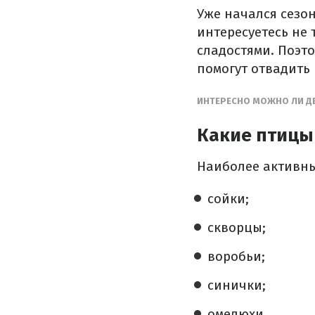
Уже начался сезон
интересуетесь не 
сладостями. Поэт
помогут отвадить 
ИНТЕРЕСНО МОЖНО ЛИ ДЕ
Какие птицы
Наиболее активны
сойки;
скворцы;
воробьи;
синички;
омелюхи.