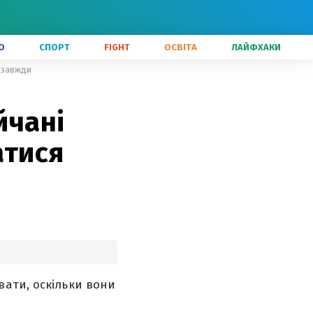
О
СПОРТ
FIGHT
ОСВІТА
ЛАЙФХАКИ
я завжди
йчані
атися
ати, оскільки вони