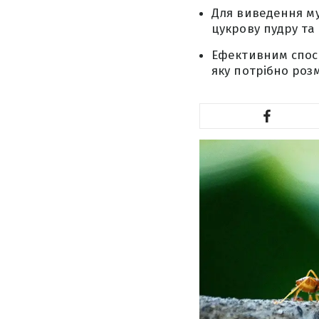
Для виведення мур
цукрову пудру та
Ефективним спосо
яку потрібно роз