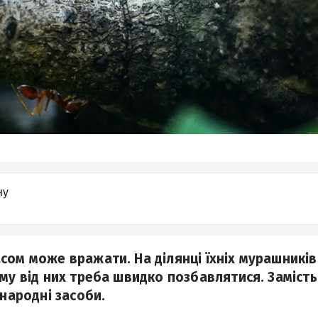
ну
сом може вражати. На ділянці їхніх мурашникі
му від них треба швидко позбавлятися. Замість
 народні засоби.