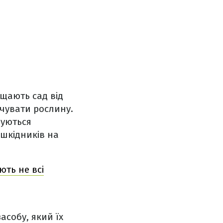
щають сад від
ічувати рослину.
чуються
 шкідників на
ють не всі
асобу, який їх