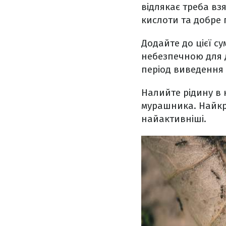
відлякає треба вз
кислоти та добре 
Додайте до цієї с
небезпечною для д
період виведення 
Налийте рідину в 
мурашника. Найкр
найактивніші.