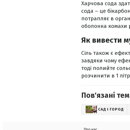
Харчова сода здат
сода – це бікарбо
потрапляє в орган
оболонка комахи р
Як вивести м
Сіль також є ефект
завдяки чому ефе
тоді полийте соль
розчинити в 1 літр
Пов'язані тем
САД І ГОРОД
Про нас