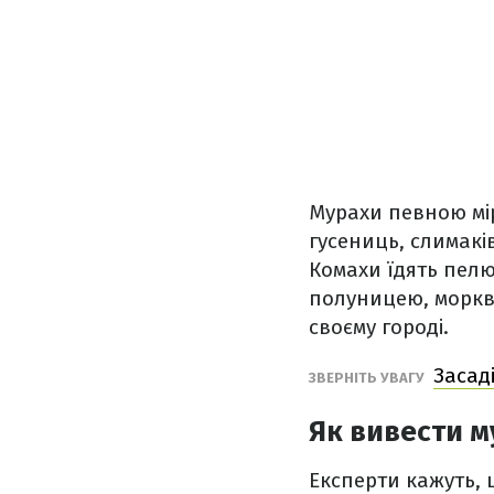
Мурахи певною мі
гусениць, слимакі
Комахи їдять пелю
полуницею, моркво
своєму городі.
Засад
ЗВЕРНІТЬ УВАГУ
Як вивести м
Експерти кажуть, 