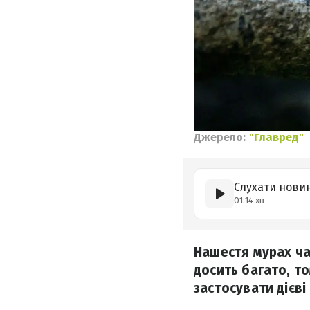
Джерело:
"Главред"
Слухати нови
01:14 хв
Нашестя мурах ча
досить багато, то
застосувати дієві