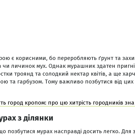
рою є корисними, бо переробляють ґрунт та захи
в чи личинок мух. Однак мурашник здатен пригн
стки троянд та солодкий нектар квітів, а ще хар
ю та гарбузом. Тому важливо позбутися від цих
іть город кропом: про цю хитрість городників зна
урах з ділянки
що позбутися мурах насправді досить легко. Для з