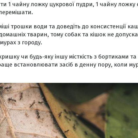
яти 1 чайну ложку цукрової пудри, 1 чайну ложку 
перемішати.
уміші трошки води та доведіть до консистенції ка
омашніх тварин, тому собак та кішок не допуска
мурах з городу.
кришку чи будь-яку іншу місткість з бортиками та
аще встановлювати засіб в денну пору, коли му