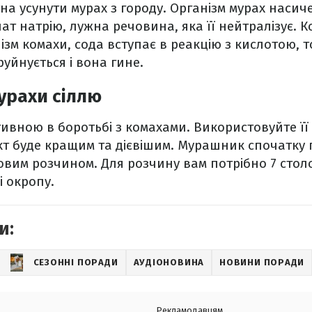
на усунути мурах з городу. Організм мурах насич
нат натрію, лужна речовина, яка її нейтралізує. 
ізм комахи, сода вступає в реакцію з кислотою, 
уйнується і вона гине.
урахи сіллю
ивною в боротьбі з комахами. Використовуйте її в
кт буде кращим та дієвішим. Мурашник спочатку 
овим розчином. Для розчину вам потрібно 7 сто
і окропу.
и:
СЕЗОННІ ПОРАДИ
АУДІОНОВИНА
НОВИНИ ПОРАДИ
Рекламодавцям