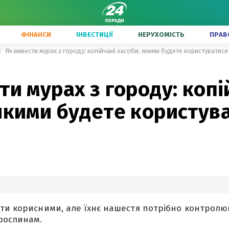
ФІНАНСИ
ІНВЕСТИЦІЇ
НЕРУХОМІСТЬ
ПРАВ
Як вивести мурах з городу: копійчані засоби, якими будете користуватис
ти мурах з городу: копі
якими будете користув
ти корисними, але їхнє нашестя потрібно контролюв
рослинам.