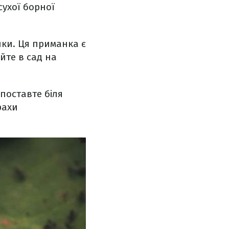
сухої борної
шки. Ця приманка є
йте в сад на
 поставте біля
рахи