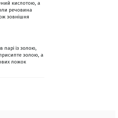
ений кислотою, а
Коли речовина
тож зовнішня
 парі із золою,
присипте золою, а
лових ложок