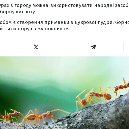
ах з городу можна використовувати народні засоби, 
 борну кислоту.
бом є створення приманки з цукрової пудри, борно
містити поруч з мурашником.