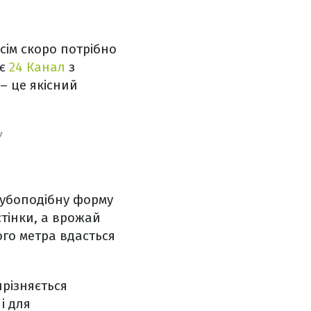
сім скоро потрібно
яє
24 Канал
з
– це якісний
У
 кубоподібну форму
стінки, а врожай
ого метра вдасться
ирізняється
і для