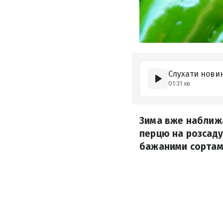
Слухати нови
01:31 хв
Зима вже наближа
перцю на розсаду.
бажаними сортам