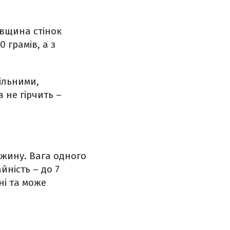
овщина стінок
 грамів, а з
ільними,
 не гірчить –
вжину. Вага одного
йність – до 7
ні та може