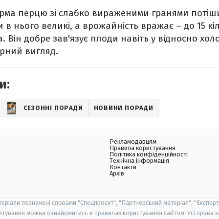
рма перцю зі слабко вираженими гранями потіш
 в нього великі, а врожайність вражає – до 15 кі
. Він добре зав'язує плоди навіть у відносно хол
арний вигляд.
и:
СЕЗОННІ ПОРАДИ
НОВИНИ ПОРАДИ
Рекламодавцям
Правила користування
Політика конфіденційності
Технічна інформація
Контакти
Архів
теріали позначені словами "Спецпроєкт", "Партнерський матеріал", "Експерт
итування можна ознайомитись в правилах користування сайтом. Усі права 