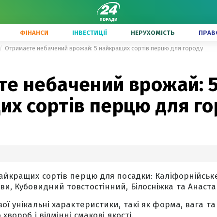
ФІНАНСИ
ІНВЕСТИЦІЇ
НЕРУХОМІСТЬ
ПРАВ
Отримаєте небачений врожай: 5 найкращих сортів перцю для городу
те небачений врожай: 
их сортів перцю для го
найкращих сортів перцю для посадки: Каліфорнійськ
и, Кубовидний товстостінний, Білосніжка та Анастас
ої унікальні характеристики, такі як форма, вага та
 хвороб і відмінні смакові якості.