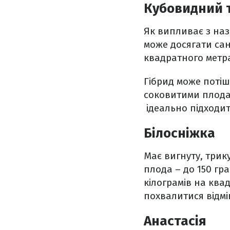
Кубовидний 
Як випливає з наз
може досягати сан
квадратного метра
Гібрид може потіш
соковитими плодам
ідеально підходит
Білосніжка
Має вигнуту, трик
плода – до 150 гр
кілограмів на ква
похвалитися відм
Анастасія