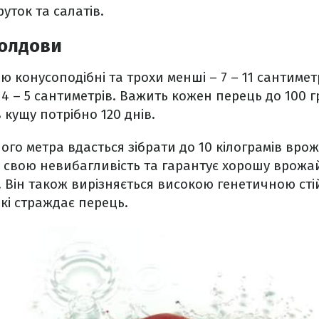
уток та салатів.
олдови
 конусоподібні та трохи менші – 7 – 11 сантиметрі
4 – 5 сантиметрів. Важить кожен перець до 100 гр
 кущу потрібно 120 днів.
ого метра вдасться зібрати до 10 кілограмів вро
 свою невибагливість та гарантує хорошу врожай
і. Він також вирізняється високою генетичною сті
кі страждає перець.