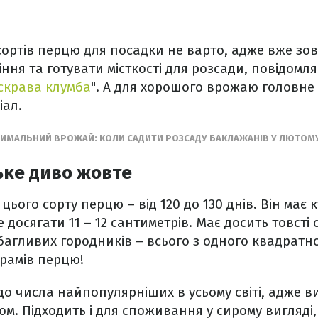
сортів перцю для посадки не варто, адже вже зов
іння та готувати місткості для розсади, повідомл
скрава клумба
". А для хорошого врожаю головне 
іал.
СИМАЛЬНИЙ ВРОЖАЙ: КОЛИ САДИТИ РОЗСАДУ БАКЛАЖАНІВ У ЛЮТОМ
ьке диво жовте
цього сорту перцю – від 120 до 130 днів. Він має
досягати 11 – 12 сантиметрів. Має досить товсті 
багливих городників – всього з одного квадратн
ограмів перцю!
до числа найпопулярніших в усьому світі, адже в
м. Підходить і для споживання у сирому вигляді, 