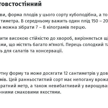
товстостінний
ви, форма плодів у цього сорту кубоподібна, а т
тиметра. В середньому важить один плід 150 – 200
 можна зібрати 7 – 8 кілограмів перцю.
ити високою стійкістю до хвороб, вирізняється щ
и, що містять багато м'якоті. Перець солодкий та
ь для салатів та консервації.
утну форму та може досягати 12 сантиметрів у до
амів. Цей ранньостиглий сорт має непогану врожа
дратний метр, а також невибагливий у вирощува
інними смаковими якостями.