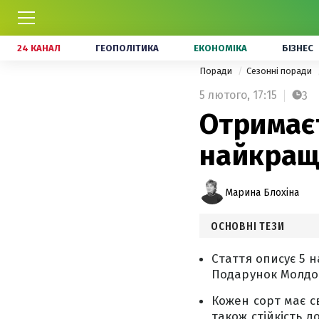
24 КАНАЛ
ГЕОПОЛІТИКА
ЕКОНОМІКА
БІЗНЕС
Поради
Сезонні поради
5 лютого,
17:15
3
Отримає
найкращ
Марина Блохіна
ОСНОВНІ ТЕЗИ
Стаття описує 5 
Подарунок Молдов
Кожен сорт має св
також стійкість до