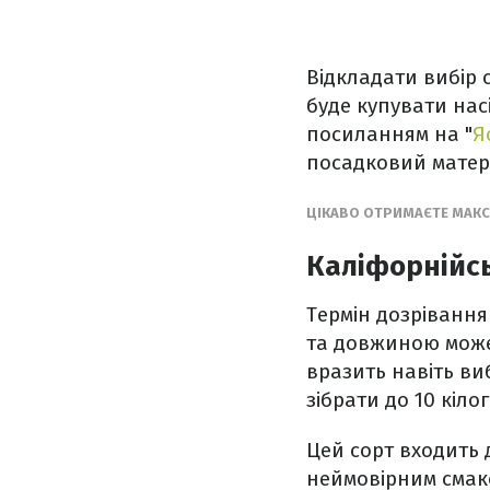
Відкладати вибір 
буде купувати нас
посиланням на "
Я
посадковий матер
ЦІКАВО ОТРИМАЄТЕ МАК
Каліфорнійс
Термін дозрівання 
та довжиною може 
вразить навіть ви
зібрати до 10 кіл
Цей сорт входить 
неймовірним смако