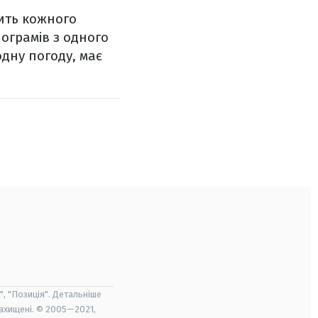
ить кожного
лограмів з одного
одну погоду, має
", "Позиція". Детальніше
захищені. © 2005—2021,