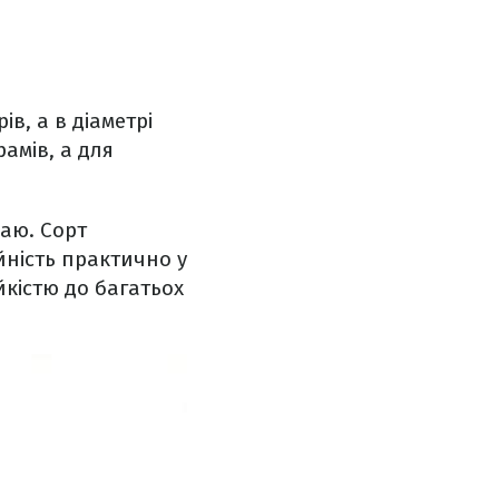
в, а в діаметрі
амів, а для
жаю. Сорт
ність практично у
йкістю до багатьох