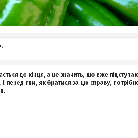
ну
ється до кінця, а це значить, що вже підступаю
 І перед тим, як братися за цю справу, потрібн
и.