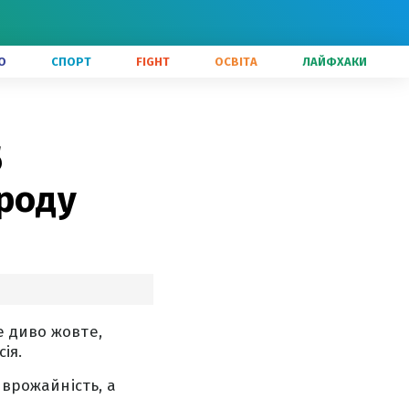
О
СПОРТ
FIGHT
ОСВІТА
ЛАЙФХАКИ
5
роду
е диво жовте,
ія.
 врожайність, а