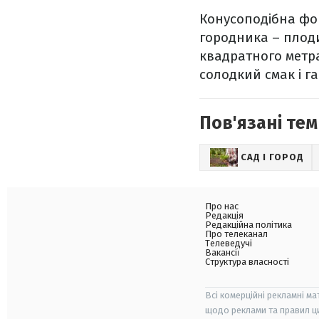
Конусоподібна фо
городника – плоди
квадратного метра
солодкий смак і г
Пов'язані тем
САД І ГОРОД
Про нас
Редакція
Редакційна політика
Про телеканал
Телеведучі
Вакансії
Структура власності
Всі комерційні рекламні ма
щодо реклами та правил ц