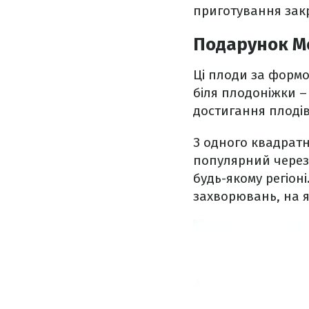
приготування закр
Подарунок М
Ці плоди за формою
біля плодоніжки – 
достигання плодів
З одного квадратн
популярний через
будь-якому регіон
захворювань, на я