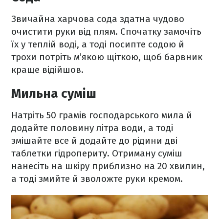
Звичайна харчова сода здатна чудово
очистити руки від плям. Спочатку замочіть
їх у теплій воді, а тоді посипте содою й
трохи потріть м’якою щіткою, щоб барвник
краще відійшов.
Мильна суміш
Натріть 50 грамів господарського мила й
додайте половину літра води, а тоді
змішайте все й додайте до рідини дві
таблетки гідропериту. Отриману суміш
нанесіть на шкіру приблизно на 20 хвилин,
а тоді змийте й зволожте руки кремом.