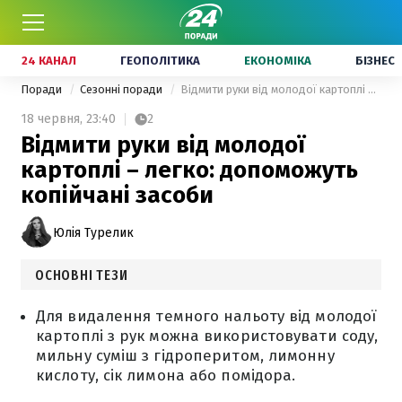
24 КАНАЛ
ГЕОПОЛІТИКА
ЕКОНОМІКА
БІЗНЕС
Поради
Сезонні поради
Відмити руки від молодої картоплі – легко: допоможуть копійчані засоби
18 червня,
23:40
2
Відмити руки від молодої
картоплі – легко: допоможуть
копійчані засоби
Юлія Турелик
ОСНОВНІ ТЕЗИ
Для видалення темного нальоту від молодої
картоплі з рук можна використовувати соду,
мильну суміш з гідроперитом, лимонну
кислоту, сік лимона або помідора.