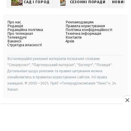
САД І ГОРОД
СЕЗОННІ ПОРАДИ
НОВИНИ
Про нас
Рекламодавцям
Редакція
Правила користування
Редакційна політика
Політика конфіденційності
Про телеканал
Технічна інформація
Телеведучі
Контакти
Вакансії
Архів
Структура власності
Всі комерційні рекламні матеріали позначені словами
"Спецпроєкт", "Партнерський матеріал", "Експерт", "Позиція".
Детальніше щодо реклами та правил цитування можна
ознайомитись в правилах користування сайтом. Усі права
захищені. © 2005—2021, ПрАТ «Телерадіокомпанія "Люкс"», 24
Канал.