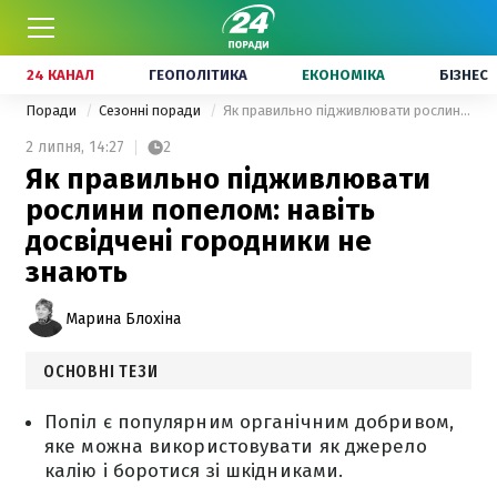
24 КАНАЛ
ГЕОПОЛІТИКА
ЕКОНОМІКА
БІЗНЕС
Поради
Сезонні поради
Як правильно підживлювати рослини попелом: навіть досвідчені городники не знають
2 липня,
14:27
2
Як правильно підживлювати
рослини попелом: навіть
досвідчені городники не
знають
Марина Блохіна
ОСНОВНІ ТЕЗИ
Попіл є популярним органічним добривом,
яке можна використовувати як джерело
калію і боротися зі шкідниками.