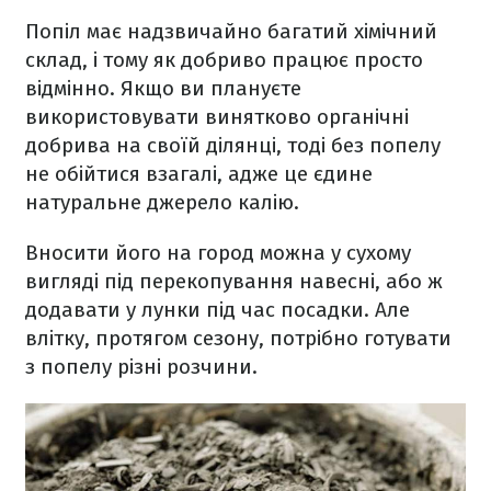
Попіл має надзвичайно багатий хімічний
склад, і тому як добриво працює просто
відмінно. Якщо ви плануєте
використовувати винятково органічні
добрива на своїй ділянці, тоді без попелу
не обійтися взагалі, адже це єдине
натуральне джерело калію.
Вносити його на город можна у сухому
вигляді під перекопування навесні, або ж
додавати у лунки під час посадки. Але
влітку, протягом сезону, потрібно готувати
з попелу різні розчини.