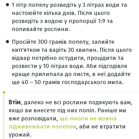
1 літр попелу розведіть у 3 літрах води та
настоюйте кілька днів. Після цього
розведіть з водою у пропорції 1:9 та
поливайте рослини.
Просійте 300 грамів попелу, залийте
кип'ятком та варіть 30 хвилин. Після цього
відвар потрібно остудити, процідити та
розвести у 10 літрах води. Аби підгодівля
краще прилипала до листя, в неї додайте
ще 40 – 50 грамів господарського мила.
Втім
, далеко не всі рослини подякують вам,
якщо ви внесете під них попіл. Раніше ми
вже розповідали,
що ніколи не можна
підживлювати попелом
, аби не втратити
урожай.