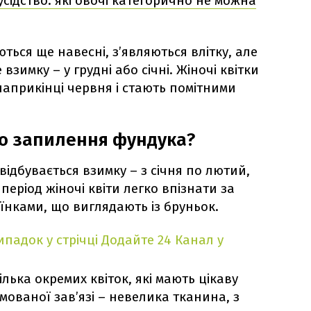
сідство: які овочі категорично не можна
ться ще навесні, з’являються влітку, але
зимку – у грудні або січні. Жіночі квітки
прикінці червня і стають помітними
о запилення фундука?
ідбувається взимку – з січня по лютий,
період жіночі квіти легко впізнати за
їнками, що виглядають із бруньок.
падок у стрічці
Додайте 24 Канал у
ілька окремих квіток, які мають цікаву
рмованої зав’язі – невелика тканина, з