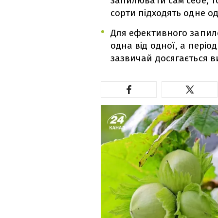
запилювати сам себе, то
сорти підходять одне о
Для ефективного запил
одна від одної, а періо
зазвичай досягається в