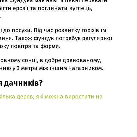
дка фундука має навіть певні переваги
ігти ерозії та поглинати вуглець,
.
до посухи. Під час розвитку горіхів їм
ення. Також фундук потребує регулярної
оку повітря та форми.
овному сонці, в добре дренованому,
анню у 3 метри між іншим чагарником.
я дачників?
кілька дерев, які можна виростити на