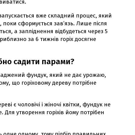
виватися.
запускається вже складний процес, який
, поки сформується зав’язь. Лише після
ться, а запліднення відбудеться через 5
Приблизно за 6 тижнів горіх досягне
бно садити парами?
саджений фундук, який не дає урожаю,
тому, що горіховому дереву потрібне
еві є чоловічі і жіночі квітки, фундук не
 Для утворення горіхів йому потрібен
ть одне одному, тому підбір правильних