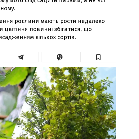
му його слід садити парами, а не всі
дному.
ення рослини мають рости недалеко
ди цвітіння повинні збігатися, що
исадженням кількох сортів.