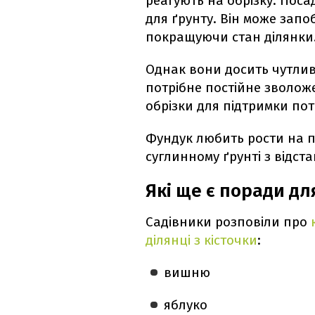
реагують на обрізку. Поса
для ґрунту. Він може запоб
покращуючи стан ділянки
Однак вони досить чутливі 
потрібне постійне зволож
обрізки для підтримки пот
Фундук любить рости на п
суглинному ґрунті з відст
Які ще є поради дл
Садівники розповіли про
ділянці з кісточки
:
вишню
яблуко