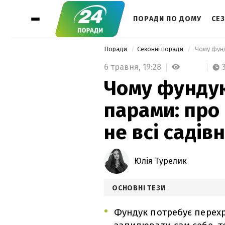
ПОРАДИ ПО ДОМУ
СЕ
Поради
Сезонні поради
6 травня,
19:28
Чому фундук
парами: про
не всі садів
Юлія Турелик
ОСНОВНІ ТЕЗИ
Фундук потребує перехр