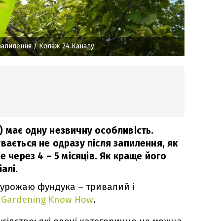
запилення
/ Колаж 24 Каналу
) має одну незвичну особливість.
вається не одразу після запилення, як
е через 4 – 5 місяців. Як краще його
алі.
урожаю фундука – тривалий і
е
Gardening Know How
.