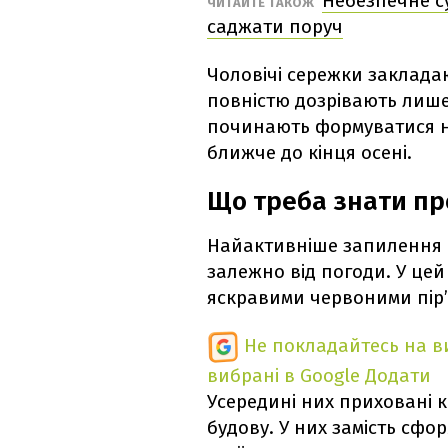
Небезпечне су
ЧИТАЙТЕ ТАКОЖ
саджати поруч
Чоловічі сережки закладаю
повністю дозрівають лише в
починають формуватися на
ближче до кінця осені.
Що треба знати пр
Найактивніше запилення в
залежно від погоди. У цей 
яскравими червоними пір’
Не покладайтесь на ви
вибрані в Google
Додати
Усередині них приховані к
будову. У них замість сфо