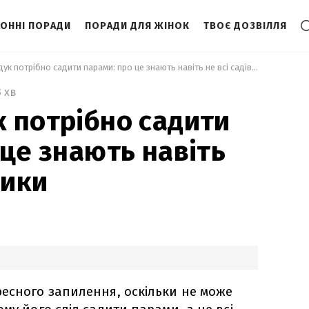
ЗОННІ ПОРАДИ
ПОРАДИ ДЛЯ ЖІНОК
ТВОЄ ДОЗВІЛЛЯ
 Чому фундук потрібно садити парами: про це знають навіть не всі садівники 
3 хв
 потрібно садити
 це знають навіть
ники
есного запилення, оскільки не може