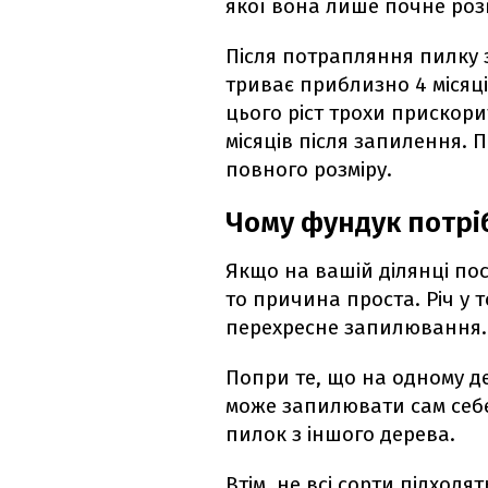
якої вона лише почне роз
Після потрапляння пилку 
триває приблизно 4 місяці
цього ріст трохи прискори
місяців після запилення. 
повного розміру.
Чому фундук потрі
Якщо на вашій ділянці по
то причина проста. Річ у 
перехресне запилювання.
Попри те, що на одному дер
може запилювати сам себе.
пилок з іншого дерева.
Втім, не всі сорти підходя