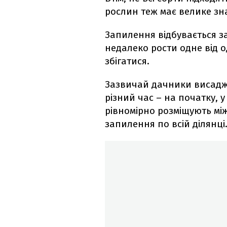
рослин теж має велике зн
Запилення відбувається з
недалеко рости одне від о
збігатися.
Зазвичай дачники висаджую
різний час – на початку, у
рівномірно розміщують м
запилення по всій ділянці