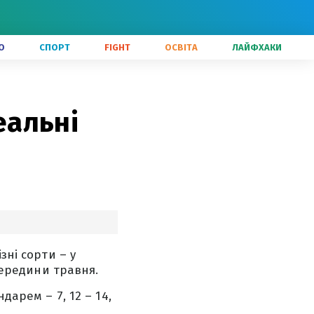
О
СПОРТ
FIGHT
ОСВІТА
ЛАЙФХАКИ
еальні
зні сорти – у
 середини травня.
дарем – 7, 12 – 14,