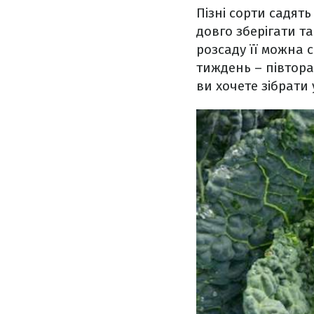
Пізні сорти садять
довго зберігати т
розсаду її можна 
тиждень – півтора.
ви хочете зібрати