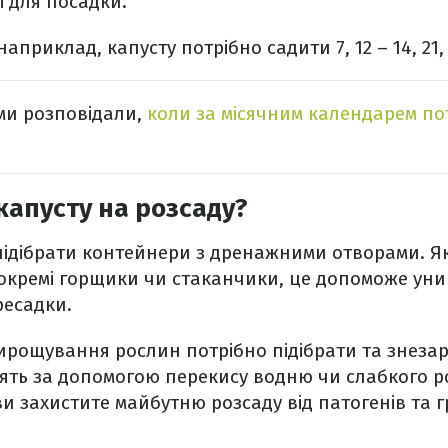
і для посадки.
 наприклад, капусту потрібно садити 7, 12 – 14, 21,
 ми розповідали,
коли за місячним календарем по
капусту на розсаду?
підібрати контейнери з дренажними отворами. Я
окремі горщики чи стаканчики, це допоможе уник
ресадки.
ирощування рослин потрібно підібрати та знезар
ять за допомогою перекису водню чи слабкого р
ви захистите майбутню розсаду від патогенів та 