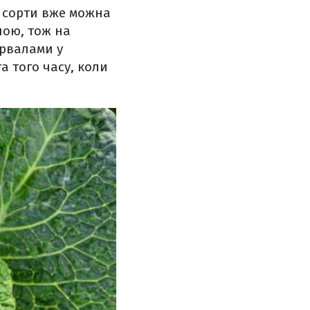
кі сорти вже можна
ною, тож на
ервалами у
а того часу, коли