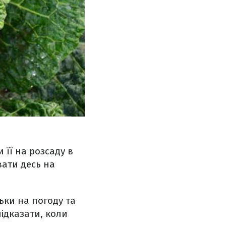
 її на розсаду в
вати десь на
льки на погоду та
підказати, коли