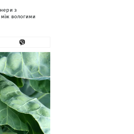
нери з
 між вологими