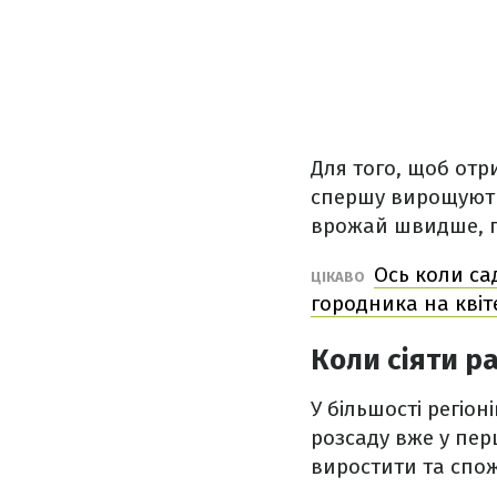
Для того, щоб отр
спершу вирощують
врожай швидше, 
Ось коли са
ЦІКАВО
городника на квіт
Коли сіяти р
У більшості регіо
розсаду вже у пер
виростити та спож