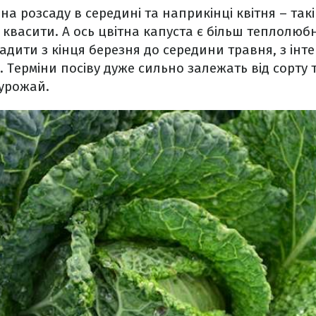
 на розсаду в середині та наприкінці квітня – та
а квасити. А ось цвітна капуста є більш теплолюб
садити з кінця березня до середини травня, з інт
 Терміни посіву дуже сильно залежать від сорту т
 урожай.