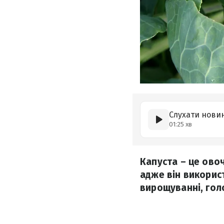
Слухати нови
01:25 хв
Капуста – це овоч
адже він використ
вирощуванні, голо