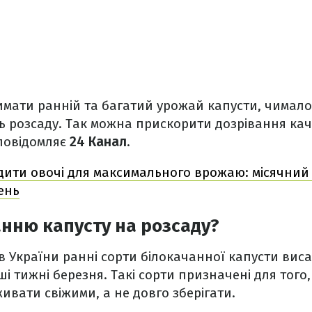
имати ранній та багатий урожай капусти, чимало
 розсаду. Так можна прискорити дозрівання кач
повідомляє
24 Канал
.
дити овочі для максимального врожаю: місячний
ень
анню капусту на розсаду?
нів України ранні сорти білокачанної капусти ви
ші тижні березня. Такі сорти призначені для того
ивати свіжими, а не довго зберігати.