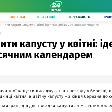
ФІНАНСИ
ІНВЕСТИЦІЇ
НЕРУХОМІСТЬ
ПРАВ
Коли садити капусту у квітні: ідеальні дні за місячним календарем
2
ити капусту у квітні: ід
ісячним календарем
ачанної капусти висаджують на розсаду у березні, пі
кінці квітня, а цвітну капусту – з кінця березня до
у найкращі дні для посадки капусти за місячним кален