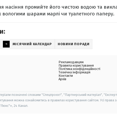
я насіння промийте його чистою водою та викла
 вологими шарами марлі чи туалетного паперу.
и:
МІСЯЧНИЙ КАЛЕНДАР
НОВИНИ ПОРАДИ
Рекламодавцям
Правила користування
Політика конфіденційності
Технічна інформація
Контакти
Архів
теріали позначені словами "Спецпроєкт", "Партнерський матеріал", "Експерт
итування можна ознайомитись в правилах користування сайтом. Усі права 
Люкс"», 24 Канал.