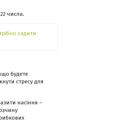
 22 числа.
трібно садити
кщо будете
нути стресу для
азити насіння –
озчину
грибкових