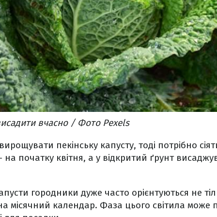
висадити вчасно / Фото Pexels
ирощувати пекінську капусту, тоді потрібно сіяти
– на початку квітня, а у відкритий ґрунт висаджу
 капусти городники дуже часто орієнтуються не ті
 на місячний календар. Фаза цього світила може 