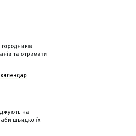
 городників
анів та отримати
 календар
саджують на
, аби швидко їх