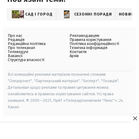
САД І ГОРОД
СЕЗОННІ ПОРАДИ
НОВИНИ
Про нас
Рекламодавцям
Редакція
Правила користування
Редакційна політика
Політика конфіденційності
Про телеканал
Технічна інформація
Телеведучі
Контакти
Вакансії
Архів
Структура власності
Всі комерційні рекламні матеріали позначені словами
"Спецпроєкт", "Партнерський матеріал", "Експерт", "Позиція".
Детальніше щодо реклами та правил цитування можна
ознайомитись в правилах користування сайтом. Усі права
захищені. © 2005—2021, ПрАТ «Телерадіокомпанія "Люкс"», 24
Канал.