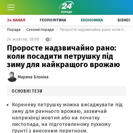
24 КАНАЛ
ГЕОПОЛІТИКА
ЕКОНОМІКА
БІЗНЕС
Поради
Сезонні поради
Проросте надзвичайно рано: коли посадити петрушку під зиму для найкращого врожаю
24 жовтня,
18:00
2
Проросте надзвичайно рано:
коли посадити петрушку під
зиму для найкращого врожаю
Марина Блохіна
ОСНОВНІ ТЕЗИ
Кореневу петрушку можна висаджувати під
зиму для раннього врожаю, зазвичай
наприкінці жовтня або на початку
листопада, на підготовленому пухкому
ґрунті з внесеним перегноєм.