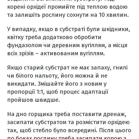
корені орхідеї промийте під теплою водою
та залишіть рослину сохнути на 10 хвилин.
У випадку, якщо в субстраті були шкідники,
квітку треба додатково обробити
фундазолом чи деревним вугіллям, а місця
всіх зрізів – активованим вугіллям.
Якщо старий субстрат не має запаху, гнилі
чи білого нальоту, його можна й не
викидати. Змішайте його з новим у
пропорції 1:1, щоб процес адаптації
пройшов швидше.
На дно горщика треба поставити дренаж,
засипати субстратом та розмістити орхідею
так, щоб стебло було всередині. Після цього
по боках рослину треба засипати корою з