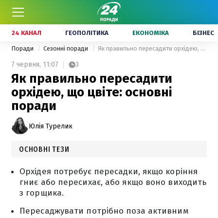
24 КАНАЛ
ГЕОПОЛІТИКА
ЕКОНОМІКА
БІЗНЕС
Поради
Сезонні поради
Як правильно пересадити орхідею, що цвіте: основні поради
7 червня,
11:07
3
Як правильно пересадити
орхідею, що цвіте: основні
поради
Юлія Турелик
ОСНОВНІ ТЕЗИ
Орхідея потребує пересадки, якщо коріння
гниє або пересихає, або якщо воно виходить
з горщика.
Пересаджувати потрібно поза активним