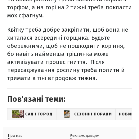
торфом, а на горі на 2 тижні треба покласти
мох сфагнум.
Квітку треба добре закріпити, щоб вона не
хиталася всередині горщика. Будьте
обережними, щоб не пошкодити коріння,
бо навіть найменша тріщинка може
активізувати процес гниття. Після
пересаджування рослину треба полити й
тримати в тіні впродовж тижня.
Пов'язані теми:
САД І ГОРОД
СЕЗОННІ ПОРАДИ
НОВИНИ
Про нас
Рекламодавцям