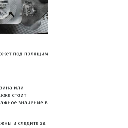
может под палящим
зина или
акже стоит
важное значение в
жны и следите за