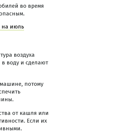
мобилей во время
 опасным.
ь на июль
тура воздуха
 в воду и сделают
 машине, потому
еспечить
шины.
ства от кашля или
ивности. Если их
тивными.