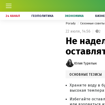
24 КАНАЛ
ГЕОПОЛИТИКА
ЭКОНОМИКА
БИЗНЕ
Porady
Сезонные совет
22 июля,
14:56
2
Не надел
оставля
Юлия Турелык
ОСНОВНЫЕ ТЕЗИСЫ
Храните воду в б
высокая темпера
Избегайте остав
или взорваться и