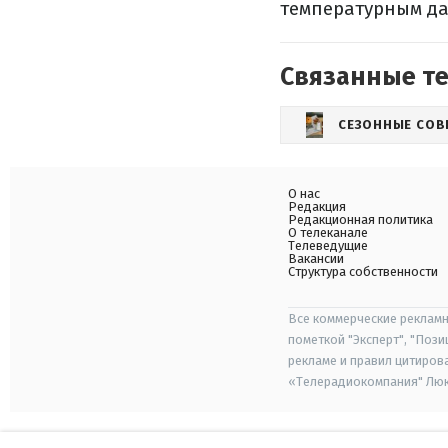
температурным да
Связанные т
СЕЗОННЫЕ СОВ
О нас
Редакция
Редакционная политика
О телеканале
Телеведущие
Вакансии
Структура собственности
Все коммерческие рекламн
пометкой "Эксперт", "Поз
рекламе и правил цитиров
«Телерадиокомпания" Люкс