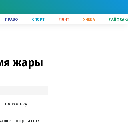
ПРАВО
СПОРТ
FIGHT
УЧЕБА
ЛАЙФХАК
емя жары
, поскольку
может портиться