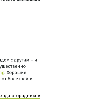
дом с другим – и
существенно
ng
. Хорошие
т от болезней и
ухода огородников