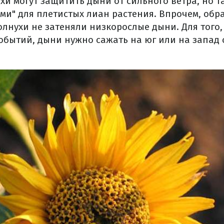
и могут защитить дыни от сильного ветра, но т
ми" для плетистых лиан растения. Впрочем, об
олнухи не затеняли низкорослые дыни. Для того
событий, дыни нужно сажать на юг или на запад 