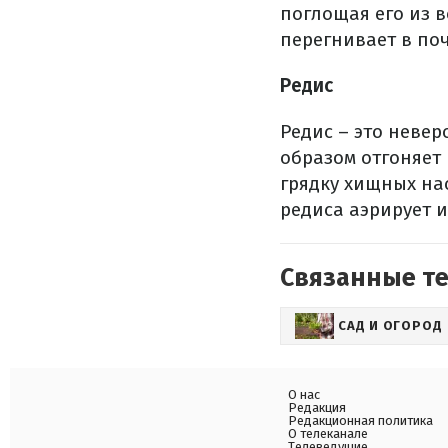
поглощая его из в
перегнивает в по
Редис
Редис – это неве
образом отгоняет 
грядку хищных на
редиса аэрирует и
Связанные т
САД И ОГОРОД
О нас
Редакция
Редакционная политика
О телеканале
Телеведущие