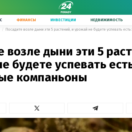
С
ФИНАНСЫ
ИНВЕСТИЦИИ
НЕДВИЖИМОСТЬ
ы
Посадите возле дыни эти 5 растений, и урожай не будете успевать ест
 возле дыни эти 5 раст
е будете успевать есть
ые компаньоны