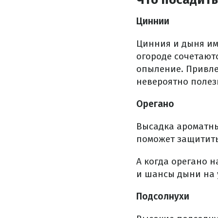
Циннии
Цинния и дыня име
огороде сочетают
опыление. Привле
невероятно полез
Орегано
Высадка ароматны
поможет защитить 
А когда орегано н
и шансы дыни на 
Подсолнухи