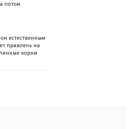
 а потом
 он естественным
жет привлечь на
длинные корни