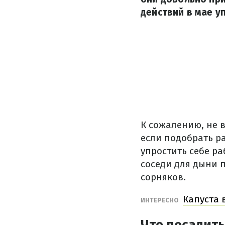
действий в мае у
К сожалению, не в
если подобрать р
упростить себе р
соседи для дыни п
сорняков.
Капуста 
ИНТЕРЕСНО
Что посадить