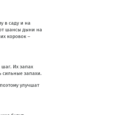
у в саду и на
ают шансы дыни на
их коровок –
шаг. Их запах
ь сильные запахи.
 поэтому улучшат