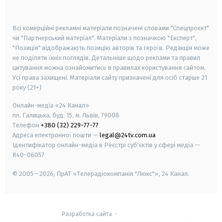
smart tv
samsung smart tv
Всі комерційні рекламні матеріали позначені словами "Спецпроєкт"
чи "Партнерський матеріал". Матеріали з позначкою "Експерт",
"Позиція" відображають позицію авторів та героїв. Редакція може
не поділяти їхніх поглядів. Детальніше щодо реклами та правил
цитування можна ознайомитись в правилах користування сайтом.
Усі права захищені.
Матеріали сайту призначені для осіб старше
21
року (21+)
Онлайн-медіа «24 Канал»
пл. Галицька, буд. 15, м. Львів, 79008
Телефон
+380 (32) 229-77-77
Адреса електронної пошти —
legal@24tv.com.ua
Ідентифікатор онлайн-медіа в Реєстрі суб'єктів у сфері медіа —
R40-06057
© 2005—2026,
ПрАТ «Телерадіокомпанія "Люкс"», 24 Канал.
Разработка сайта
-