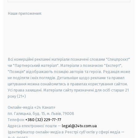
Наши приложения:
android
apple
smart tv
samsung smart tv
Всі комерційні рекламні матеріали позначені словами "Спецпроєкт"
чи "Партнерський матеріал". Матеріали з позначкою "Експерт",
"Позиція" відображають позицію авторів та героїв. Редакція може
не поділяти їхніх поглядів. Детальніше щодо реклами та правил
цитування можна ознайомитись в правилах користування сайтом.
Усі права захищені.
Матеріали сайту призначені для осіб старше
21
року (21+)
Онлайн-медіа «24 Канал»
пл. Галицька, буд. 15, м. Львів, 79008
Телефон
+380 (32) 229-77-77
Адреса електронної пошти —
legal@24tv.com.ua
Ідентифікатор онлайн-медіа в Реєстрі суб'єктів у сфері медіа —