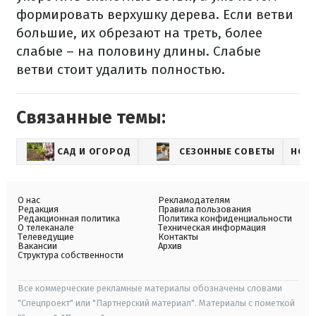
формировать верхушку дерева. Если ветви
большие, их обрезают на треть, более
слабые – на половину длины. Слабые
ветви стоит удалить полностью.
Связанные темы:
САД И ОГОРОД
СЕЗОННЫЕ СОВЕТЫ
НОВ
О нас
Рекламодателям
Редакция
Правила пользования
Редакционная политика
Политика конфиденциальности
О телеканале
Техническая информация
Телеведущие
Контакты
Вакансии
Архив
Структура собственности
Все коммерческие рекламные материалы обозначены словами
"Спецпроект" или "Партнерский материал". Материалы с пометкой