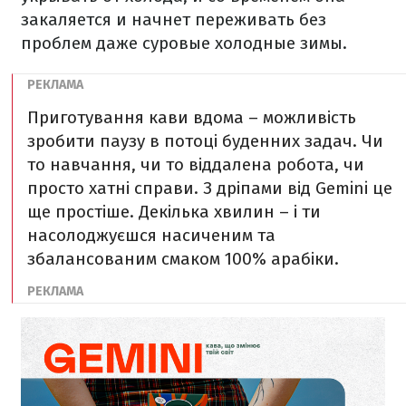
закаляется и начнет переживать без
проблем даже суровые холодные зимы.
Приготування кави вдома – можливість
зробити паузу в потоці буденних задач. Чи
то навчання, чи то віддалена робота, чи
просто хатні справи. З дріпами від Gemini це
ще простіше. Декілька хвилин – і ти
насолоджуєшся насиченим та
збалансованим смаком 100% арабіки.