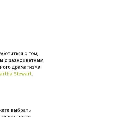
ботиться о том,
вы с разноцветным
много драматизма
artha Stewart
.
жете выбрать
и очень часто