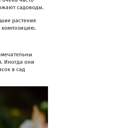
ожают садоводы.
ьшие растения
ю композицию.
римечательны
. Иногда они
сок в сад