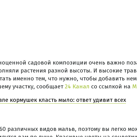
ноценной садовой композиции очень важно поза
олняли растения разной высоты. И высокие тра
стать именно тем, что нужно, чтобы добавить не
шему участку, сообщает
24 Канал
со ссылкой на
M
зле кормушек класть мыло: ответ удивит всех
 60 различных видов мальв, поэтому вы легко мо
идутся вам по душе. Красивые цветы на соцвети