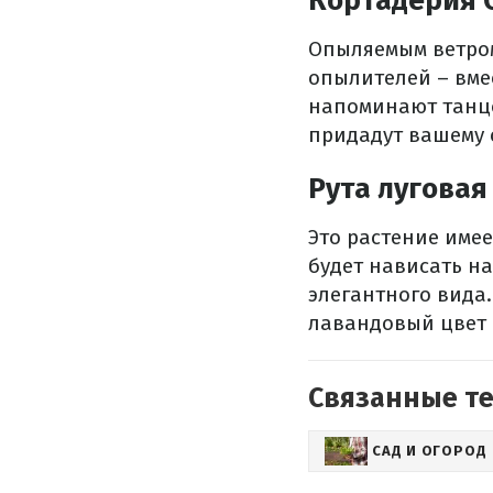
Кортадерия 
Опыляемым ветром
опылителей – вме
напоминают танцо
придадут вашему 
Рута луговая
Это растение име
будет нависать н
элегантного вида.
лавандовый цвет 
Связанные т
САД И ОГОРОД