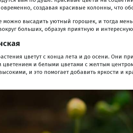
овременно, создавая красивые колонны, что об
е можно высадить уютный горошек, и тогда мен
 вокруг больших, образуя приятную и интересну
нская
астения цветут с конца лета и до осени. Они п
 цветением и белыми цветами с желтым центром
ысокими, и это помогает добавить яркости и кра