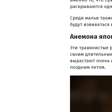
раскрываются одн
Среди мальв такж
будут извиваться
Анемона япо
Эти травянистые р
своим длительным
вырастают очень в
поздним летом.