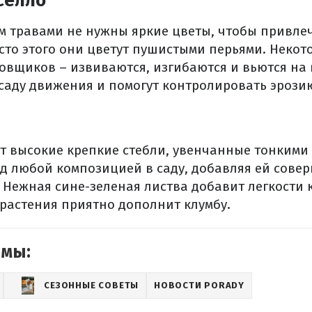
Селло
 травами не нужны яркие цветы, чтобы привлеч
сто этого они цветут пушистыми перьями. Некото
вщиков – извиваются, изгибаются и вьются на 
саду движения и помогут контролировать эрозию
ет высокие крепкие стебли, увенчанные тонкими
ад любой композицией в саду, добавляя ей сове
 Нежная сине-зеленая листва добавит легкости к
растения приятно дополнит клумбу.
емы:
СЕЗОННЫЕ СОВЕТЫ
НОВОСТИ PORADY