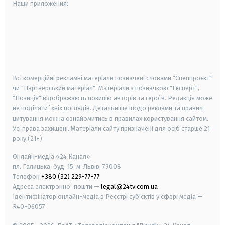
Наши приложения:
android
apple
smart tv
samsung smart tv
Всі комерційні рекламні матеріали позначені словами "Спецпроєкт"
чи "Партнерський матеріал". Матеріали з позначкою "Експерт",
"Позиція" відображають позицію авторів та героїв. Редакція може
не поділяти їхніх поглядів. Детальніше щодо реклами та правил
цитування можна ознайомитись в правилах користування сайтом.
Усі права захищені.
Матеріали сайту призначені для осіб старше
21
року (21+)
Онлайн-медіа «24 Канал»
пл. Галицька, буд. 15, м. Львів, 79008
Телефон
+380 (32) 229-77-77
Адреса електронної пошти —
legal@24tv.com.ua
Ідентифікатор онлайн-медіа в Реєстрі суб'єктів у сфері медіа —
R40-06057