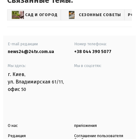
Связанные темы:
САД И ОГОРОД
СЕЗОННЫЕ СОВЕТЫ
POR
E-mail редакции
Номер телефона:
news24@24tv.com.ua
+38 044 390 5077
Мы здесь:
Мы в соцсетях:
г. Киев
,
ул. Владимирская
61/11,
офис
50
О нас
приложения
Редакция
Соглашение пользователя