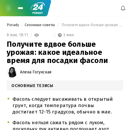
Porady
Сезонные советы
 Получите вдвое больше урожая: какое идеальное время для посадки фасоли 
3 мин
8 мая,
18:11
Получите вдвое больше
урожая: какое идеальное
время для посадки фасоли
Алена Гогунская
ОСНОВНЫЕ ТЕЗИСЫ
Фасоль следует высаживать в открытый
грунт, когда температура почвы
достигает 12-15 градусов, обычно в мае.
Фасоль нельзя сажать рядом с луком,
поскольку лук активно поглощает азот,