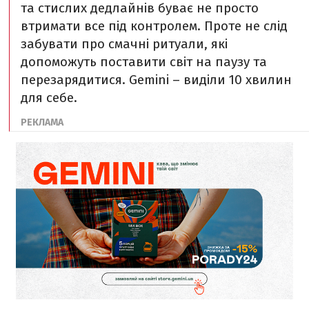
та стислих дедлайнів буває не просто
втримати все під контролем. Проте не слід
забувати про смачні ритуали, які
допоможуть поставити світ на паузу та
перезарядитися.
Gemini – виділи 10 хвилин
для себе.