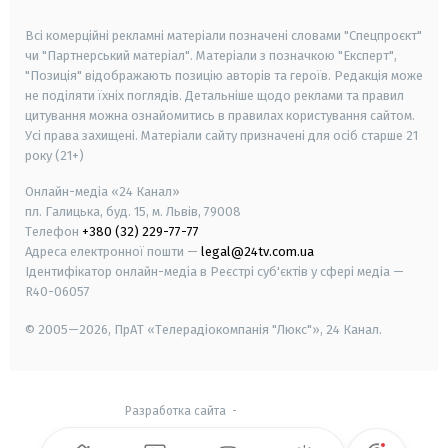
smart tv
samsung smart tv
Всі комерційні рекламні матеріали позначені словами "Спецпроєкт"
чи "Партнерський матеріал". Матеріали з позначкою "Експерт",
"Позиція" відображають позицію авторів та героїв. Редакція може
не поділяти їхніх поглядів. Детальніше щодо реклами та правил
цитування можна ознайомитись в правилах користування сайтом.
Усі права захищені.
Матеріали сайту призначені для осіб старше
21
року (21+)
Онлайн-медіа «24 Канал»
пл. Галицька, буд. 15, м. Львів, 79008
Телефон
+380 (32) 229-77-77
Адреса електронної пошти —
legal@24tv.com.ua
Ідентифікатор онлайн-медіа в Реєстрі суб'єктів у сфері медіа —
R40-06057
© 2005—2026,
ПрАТ «Телерадіокомпанія "Люкс"», 24 Канал.
Разработка сайта
-