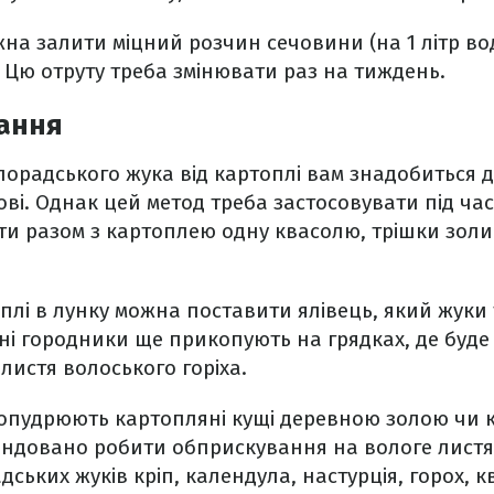
на залити міцний розчин сечовини (на 1 літр во
 Цю отруту треба змінювати раз на тиждень.
вання
орадського жука від картоплі вам знадобиться д
ві. Однак цей метод треба застосовувати під час
ти разом з картоплею одну квасолю, трішки зол
плі в лунку можна поставити ялівець, який жуки
ні городники ще прикопують на грядках, де буд
листя волоського горіха.
опудрюють картопляні кущі деревною золою чи 
ндовано робити обприскування на вологе листя
ських жуків кріп, календула, настурція, горох, к