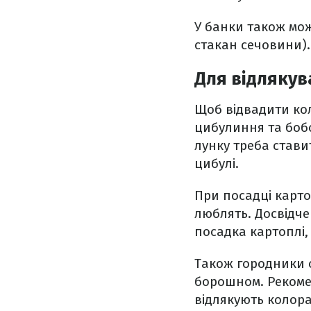
У банки також мож
стакан сечовини).
Для відляку
Щоб відвадити кол
цибулиння та бобо
лунку треба стави
цибулі.
При посадці карто
люблять. Досвідче
посадка картоплі, 
Також городники 
борошном. Рекоме
відлякують колорад