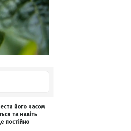
вести його часом
ься та навіть
ще постійно