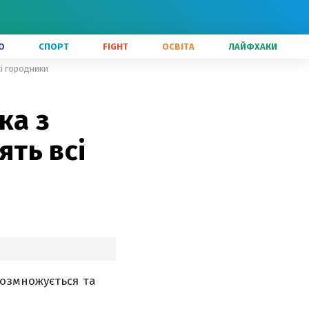
О
СПОРТ
FIGHT
ОСВІТА
ЛАЙФХАКИ
сі городники
ка з
ять всі
озмножується та