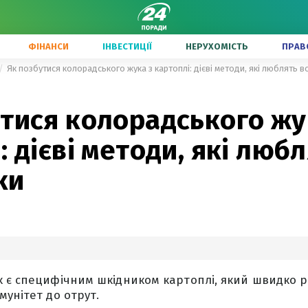
ФІНАНСИ
ІНВЕСТИЦІЇ
НЕРУХОМІСТЬ
ПРАВ
Як позбутися колорадського жука з картоплі: дієві методи, які люблять в
тися колорадського жу
: дієві методи, які любл
ки
 є специфічним шкідником картоплі, який швидко р
мунітет до отрут.