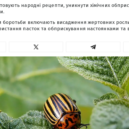
овують народні рецепти, уникнути хімічних обприс
и.
и боротьби включають висадження жертовних росли
истання пасток та обприскування настоянками та 