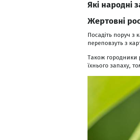
Які народні 
Жертовні ро
Посадіть поруч з 
переповзуть з кар
Також городники 
їхнього запаху, т