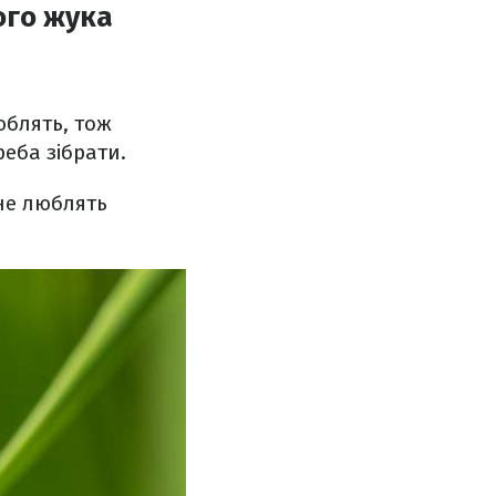
ого жука
юблять, тож
реба зібрати.
не люблять