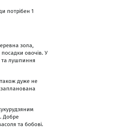
ди потрібен 1
еревна зола,
 посадки овочів. У
и та лушпиння
 також дуже не
е запланована
кукурудзяним
. Добре
васоля та бобові.