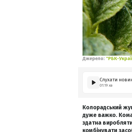
Джерело:
"РБК-Украї
Слухати нови
01:19 хв
Колорадський жук
дуже важко. Кома
здатна виробляти
комбінувати засо