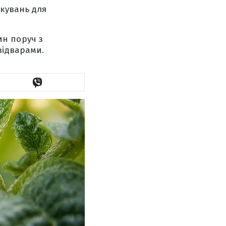
кувань для
н поруч з
відварами.