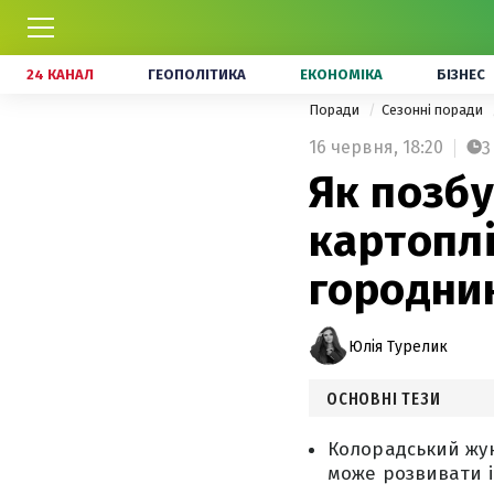
24 КАНАЛ
ГЕОПОЛІТИКА
ЕКОНОМІКА
БІЗНЕС
Поради
Сезонні поради
16 червня,
18:20
3
Як позбу
картоплі
городни
Юлія Турелик
ОСНОВНІ ТЕЗИ
Колорадський жук
може розвивати і