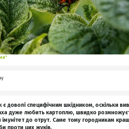
на"
ну
 є доволі специфічним шкідником, оскільки ви
ха дуже любить картоплю, швидко розмножуєт
 імунітет до отрут. Саме тому городникам кра
би проти цих жуків.