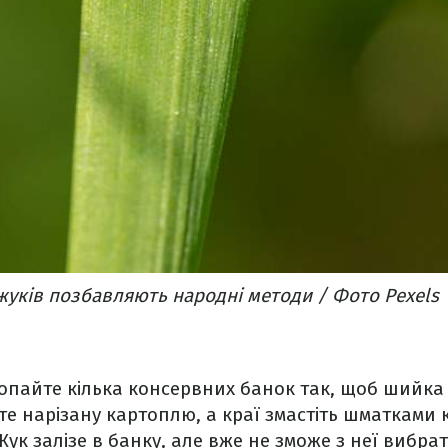
жуків позбавляють народні методи / Фото Pexels
пайте кілька консервних банок так, щоб шийка 
вте нарізану картоплю, а краї змастіть шматками 
Жук залізе в банку, але вже не зможе з неї вибрат