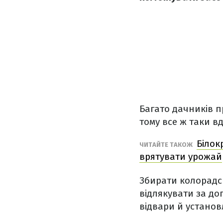
Багато дачників п
тому все ж таки в
Білок
ЧИТАЙТЕ ТАКОЖ
врятувати урожай
Збирати колорадсь
відлякувати за до
відвари й устано