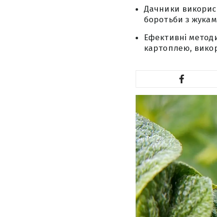
Дачники використ
боротьби з жукам
Ефективні метод
картоплею, викор