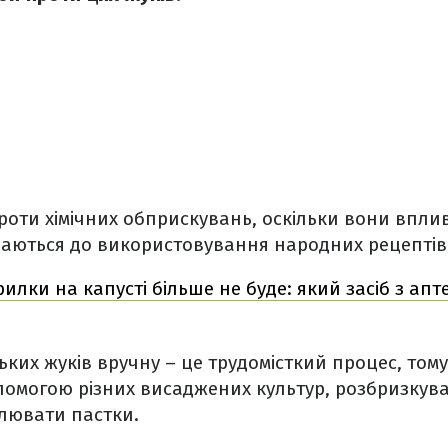
роти хімічних обприскувань, оскільки вони впли
даються до використовування народних рецептів
рилки на капусті більше не буде: який засіб з ап
ких жуків вручну – це трудомісткий процес, тому
помогою різних висаджених культур, розбризкув
влювати пастки.