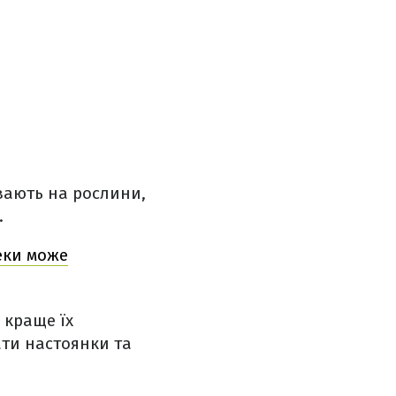
вають на рослини,
.
теки може
 краще їх
ати настоянки та