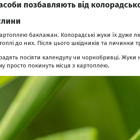
засоби позбавляють від колорадськ
слини
картоплею баклажан. Колорадські жуки їх дуже л
топлі до них. Після цього шкідників та личинки т
радять посіяти календулу чи чорнобривці. Жуки 
ому просто покинуть місця з картоплею.