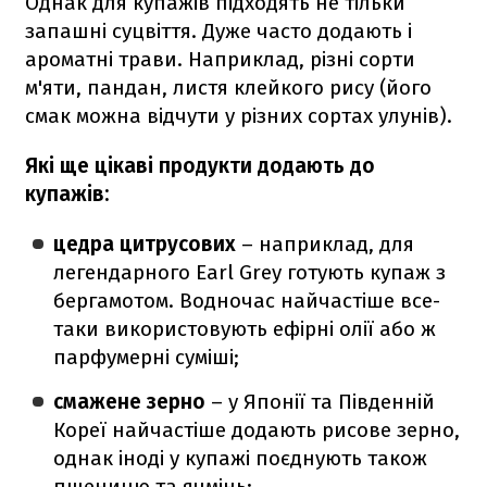
Однак для купажів підходять не тільки
запашні суцвіття. Дуже часто додають і
ароматні трави. Наприклад, різні сорти
м'яти, пандан, листя клейкого рису (його
смак можна відчути у різних сортах улунів).
Які ще цікаві продукти додають до
купажів:
цедра цитрусових
– наприклад, для
легендарного Earl Grey готують купаж з
бергамотом. Водночас найчастіше все-
таки використовують ефірні олії або ж
парфумерні суміші;
смажене зерно
– у Японії та Південній
Кореї найчастіше додають рисове зерно,
однак іноді у купажі поєднують також
пшеницю та ячмінь;