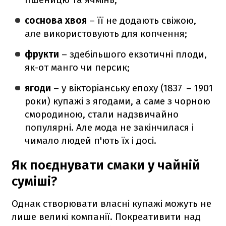
соснова хвоя
– її не додають свіжою,
але використовують для копчення;
фрукти
– здебільшого екзотичні плоди,
як-от манго чи персик;
ягоди
– у вікторіанську епоху (1837 – 1901
роки) купажі з ягодами, а саме з чорною
смородиною, стали надзвичайно
популярні. Але мода не закінчилася і
чимало людей п'ють їх і досі.
Як поєднувати смаки у чайній
суміші?
Однак створювати власні купажі можуть не
лише великі компанії. Покреативити над