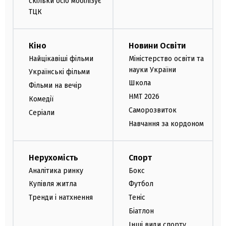
скільки осіб мобілізує
ТЦК
Кіно
Новини Освіти
Найцікавіші фільми
Міністерство освіти та
науки України
Українські фільми
Школа
Фільми на вечір
НМТ 2026
Комедії
Саморозвиток
Серіали
Навчання за кордоном
Нерухомість
Спорт
Аналітика ринку
Бокс
Купівля житла
Футбол
Тренди і натхнення
Теніс
Біатлон
Інші види спорту