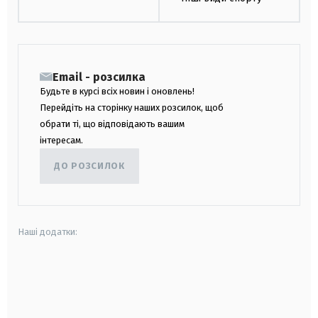
Email - розсилка
Будьте в курсі всіх новин і оновлень!
Перейдіть на сторінку наших розсилок, щоб
обрати ті, що відповідають вашим
інтересам.
ДО РОЗСИЛОК
Наші додатки:
android
apple
smart tv
samsung smart tv