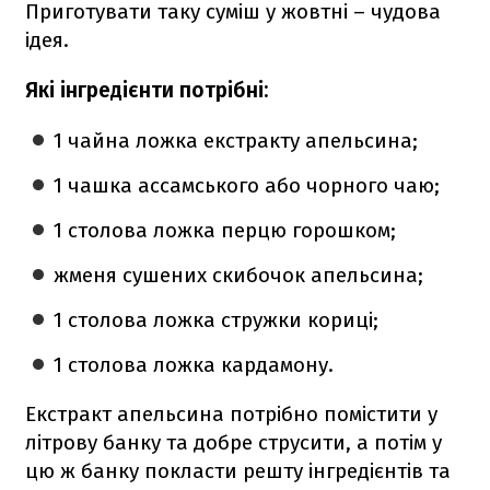
Приготувати таку суміш у жовтні – чудова
ідея.
Які інгредієнти потрібні:
1 чайна ложка екстракту апельсина;
1 чашка ассамського або чорного чаю;
1 столова ложка перцю горошком;
жменя сушених скибочок апельсина;
1 столова ложка стружки кориці;
1 столова ложка кардамону.
Екстракт апельсина потрібно помістити у
літрову банку та добре струсити, а потім у
цю ж банку покласти решту інгредієнтів та