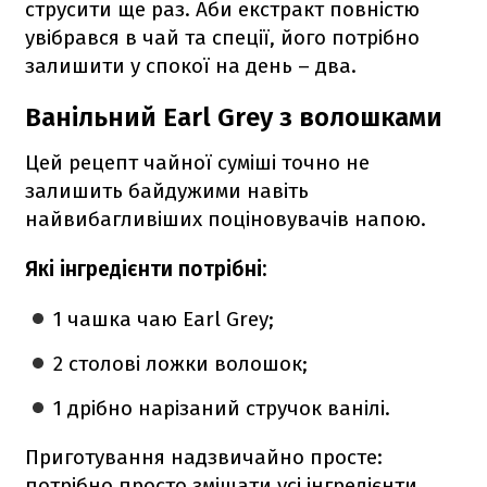
струсити ще раз. Аби екстракт повністю
увібрався в чай та спеції, його потрібно
залишити у спокої на день – два.
Ванільний Earl Grey з волошками
Цей рецепт чайної суміші точно не
залишить байдужими навіть
найвибагливіших поціновувачів напою.
Які інгредієнти потрібні:
1 чашка чаю Earl Grey;
2 столові ложки волошок;
1 дрібно нарізаний стручок ванілі.
Приготування надзвичайно просте:
потрібно просто змішати усі інгредієнти