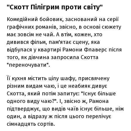
"Скотт Пілігрим проти світу"
Комедійний бойовик, заснований на серії
графічних романів, звісно, в основі сюжету
має зовсім не чай. А втім, кожен, хто
дивився фільм, пам'ятає сцену, яка
відбулася у квартирі Рамони Флаверс після
того, як дівчина запросила Скотта
"переночувати".
Її кухня містить цілу шафу, присвячену
різним видам чаю, і це неабияк дивує
Скотта, який потім запитує: "Існує більше
одного виду чаю?". І, звісно ж, Рамона
підтверджує, що видів чаїв існує більше, ніж
один, а відразу ж після цього перелічує
сімнадцять сортів.