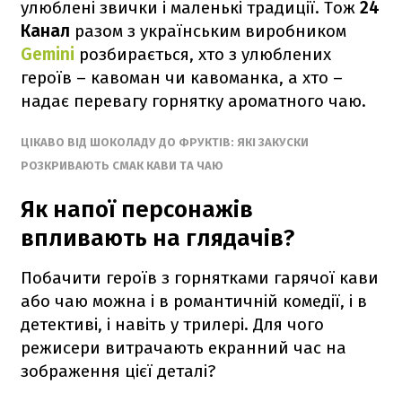
улюблені звички і маленькі традиції. Тож
24
Канал
разом з українським виробником
Gemini
розбирається, хто з улюблених
героїв – кавоман чи кавоманка, а хто –
надає перевагу горнятку ароматного чаю.
ЦІКАВО ВІД ШОКОЛАДУ ДО ФРУКТІВ: ЯКІ ЗАКУСКИ
РОЗКРИВАЮТЬ СМАК КАВИ ТА ЧАЮ
Як напої персонажів
впливають на глядачів?
Побачити героїв з горнятками гарячої кави
або чаю можна і в романтичній комедії, і в
детективі, і навіть у трилері. Для чого
режисери витрачають екранний час на
зображення цієї деталі?