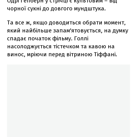
Одрі Гепберн у стрічці є культовим – від
чорної сукні до довгого мундштука.
Та все ж, якщо доводиться обрати момент,
який найбільше запам'ятовується, на думку
спадає початок фільму. Голлі
насолоджується тістечком та кавою на
винос, мріючи перед вітриною Тіффані.