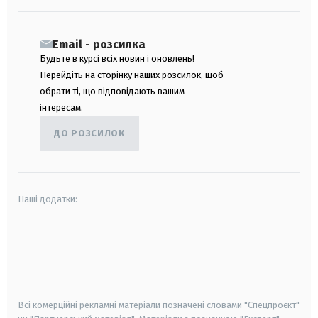
Email - розсилка
Будьте в курсі всіх новин і оновлень!
Перейдіть на сторінку наших розсилок, щоб
обрати ті, що відповідають вашим
інтересам.
ДО РОЗСИЛОК
Наші додатки:
android
apple
smart tv
samsung smart tv
Всі комерційні рекламні матеріали позначені словами "Спецпроєкт"