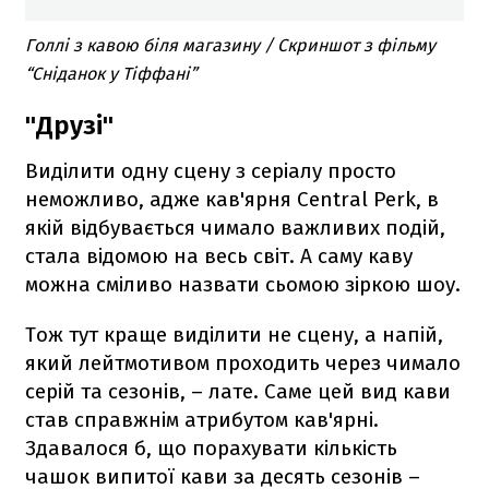
Голлі з кавою біля магазину / Скриншот з фільму
“Сніданок у Тіффані”
"Друзі"
Виділити одну сцену з серіалу просто
неможливо, адже кав'ярня Central Perk, в
якій відбувається чимало важливих подій,
стала відомою на весь світ. А саму каву
можна сміливо назвати сьомою зіркою шоу.
Тож тут краще виділити не сцену, а напій,
який лейтмотивом проходить через чимало
серій та сезонів, – лате. Саме цей вид кави
став справжнім атрибутом кав'ярні.
Здавалося б, що порахувати кількість
чашок випитої кави за десять сезонів –