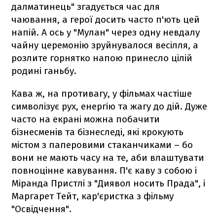
далматинець" згадується час для
чаювання, а герої досить часто п'ють цей
напій. А ось у "Мулан" через одну невдалу
чайну церемонію зруйнувалося весілля, а
розлите горнятко напою принесло цілій
родині ганьбу.
Кава ж, на противагу, у фільмах частіше
символізує рух, енергію та жагу до дій. Дуже
часто на екрані можна побачити
бізнесменів та бізнеследі, які крокують
містом з паперовими стаканчиками – бо
вони не мають часу на те, аби влаштувати
повноцінне кавування. П'є каву з собою і
Міранда Пристлі з "Диявол носить Прада", і
Маргарет Тейт, кар'єристка з фільму
"Освідчення".