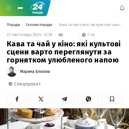
Поради
Сезонні поради
 Кава та чай у кіно: які культові сцени варто переглянути за горнятком улюбленого напою 
7 хв
22 листопада 2024,
12:30
Кава та чай у кіно: які культові
сцени варто переглянути за
горнятком улюбленого напою
Марина Блохіна
спецпроєкт