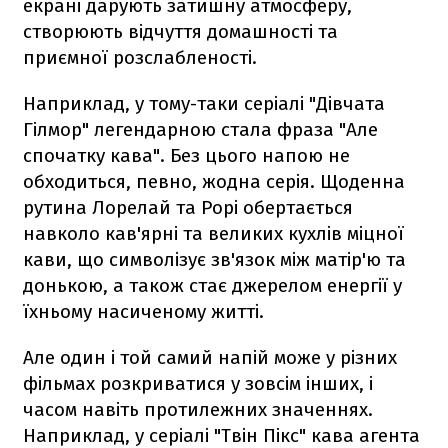
екрані дарують затишну атмосферу,
створюють відчуття домашності та
приємної розслабленості.
Наприклад, у тому-таки серіалі "Дівчата
Гілмор" легендарною стала фраза "Але
спочатку кава". Без цього напою не
обходиться, певно, жодна серія. Щоденна
рутина Лорелай та Рорі обертається
навколо кав'ярні та великих кухлів міцної
кави, що символізує зв'язок між матір'ю та
донькою, а також стає джерелом енергії у
їхньому насиченому житті.
Але один і той самий напій може у різних
фільмах розкриватися у зовсім інших, і
часом навіть протилежних значеннях.
Наприклад, у серіалі "Твін Пікс" кава агента