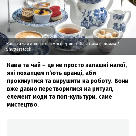
Кава та чай додають атмосферності багатьом фільмам
/
Shutterstock
Кава та чай – це не просто запашні напої,
які похапцем п’ють вранці, аби
прокинутися та вирушити на роботу. Вони
вже давно перетворилися на ритуал,
елемент моди та поп-культури, саме
мистецтво.