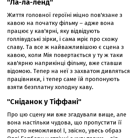
"Ла-ла-ленд"
Життя головної героїні міцно пов'язане з
кавою на початку фільму – адже вона
працює у кав'ярні, яку відвідують
голлівудські зірки, і сама мріє про схожу
славу. Та все ж найважливішою є сцена з
кавою, коли Мія повертається у ту ж таки
кав'ярню наприкінці фільму, вже ставши
відомою. Тепер на неї з захватом дивляться
працівники, і тепер саме їй пропонують
взяти безплатну холодну каву.
"Сніданок у Тіффані"
Про цю сцену ми вже згадували вище, але
вона настільки чудова, що пропустити її
просто неможливо! І, звісно, увесь образ