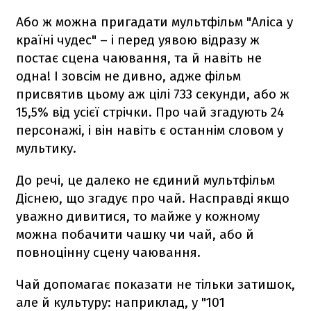
Або ж можна пригадати мультфільм "Аліса у
країні чудес" – і перед уявою відразу ж
постає сцена чаювання, та й навіть не
одна! І зовсім не дивно, адже фільм
присвятив цьому аж цілі 733 секунди, або ж
15,5% від усієї стрічки. Про чай згадують 24
персонажі, і він навіть є останнім словом у
мультику.
До речі, це далеко не єдиний мультфільм
Діснею, що згадує про чай. Насправді якщо
уважно дивитися, то майже у кожному
можна побачити чашку чи чай, або й
повноцінну сцену чаювання.
Чай допомагає показати не тільки затишок,
але й культуру: наприклад, у "101