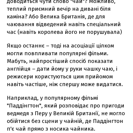
доводиться чути слово "чай"? Можливо,
теплий приємний вечір на дивані біля
каміна? Або Велика Британія, де для
чаювання відведений навіть спеціальний
час (навіть королева його не порушувала)
Якщо останнє – тоді на асоціації цілком
могли повпливати популярні фільми.
Мабуть, найпростіший спосіб показати
англійця – дати йому у руки чашку чаю, і
режисери користуються цим прийомом
навіть частіше, ніж спершу може видатися.
Наприклад, у популярному фільмі
"Паддінгтон", який розповідає про пригоди
ведмедя з Перу у Великій Британії, не могло
обійтися без сцени у чайній, де Паддінгтон
п'є чай прямо з носика чайника.