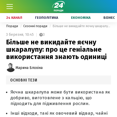
24 КАНАЛ
ГЕОПОЛІТИКА
ЕКОНОМІКА
БІЗНЕС
Поради
Сезонні поради
Більше не викидайте яєчну шкаралупу: про це геніальне використання знають одиниці
3 березня,
10:45
3
Більше не викидайте яєчну
шкаралупу: про це геніальне
використання знають одиниці
Марина Блохіна
ОСНОВНІ ТЕЗИ
Яєчна шкаралупа може бути використана як
добриво, виготовлене з кальцію, що
підходить для підживлення рослин.
Інші відходи, такі як овочевий відвар, чайні