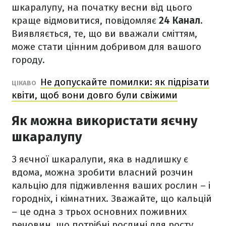
шкаралупу, на початку весни від цього
краще відмовитися, повідомляє
24 Канал
.
Виявляється, те, що ви вважали сміттям,
може стати цінним добривом для вашого
городу.
Не допускайте помилки: як підрізати
ЦІКАВО
квіти, щоб вони довго були свіжими
Як можна використати яєчну
шкаралупу
З яєчної шкаралупи, яка в надлишку є
вдома, можна зробити власний розчин
кальцію для підживлення ваших рослин – і
городніх, і кімнатних. Зважайте, що кальцій
– це одна з трьох основних поживних
речовин, що потрібні рослині для росту