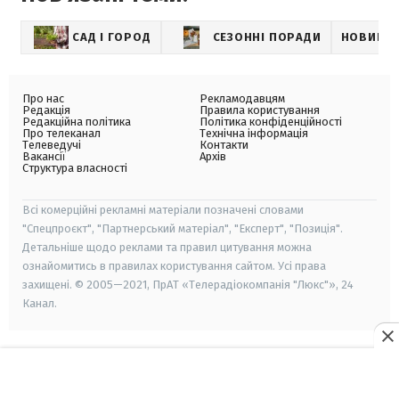
САД І ГОРОД
СЕЗОННІ ПОРАДИ
НОВИНИ
Про нас
Рекламодавцям
Редакція
Правила користування
Редакційна політика
Політика конфіденційності
Про телеканал
Технічна інформація
Телеведучі
Контакти
Вакансії
Архів
Структура власності
Всі комерційні рекламні матеріали позначені словами
"Спецпроєкт", "Партнерський матеріал", "Експерт", "Позиція".
Детальніше щодо реклами та правил цитування можна
ознайомитись в правилах користування сайтом. Усі права
захищені. © 2005—2021, ПрАТ «Телерадіокомпанія "Люкс"», 24
Канал.