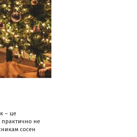
к – це
и практично не
сникам сосен