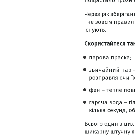
пощастило трохи
Через рік зберіга
і не зовсім прави
існують.
Скористайтеся та
парова праска;
звичайний пар –
розправляючи їх
фен – тепле пов
гаряча вода – гі
кілька секунд, 
Всього один з цих
шикарну штучну ял