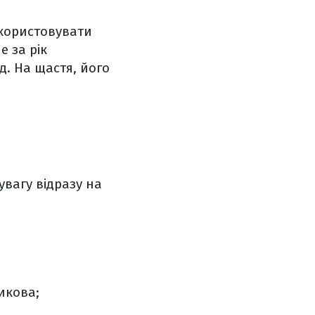
икористовувати
ле за рік
д. На щастя, його
увагу відразу на
икова;