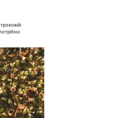
строковій
потрібно