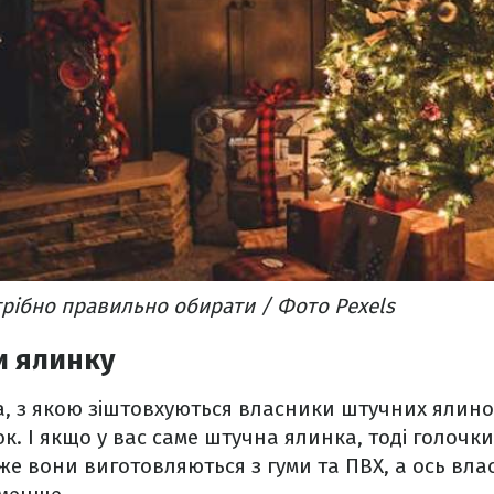
рібно правильно обирати / Фото Pexels
и ялинку
, з якою зіштовхуються власники штучних ялино
ок. І якщо у вас саме штучна ялинка, тоді голочк
е вони виготовляються з гуми та ПВХ, а ось вла