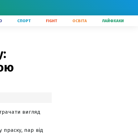
О
СПОРТ
FIGHT
ОСВІТА
ЛАЙФХАКИ
:
кою
трачати вигляд
 праску, пар від