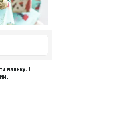
и ялинку. І
им.