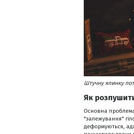
Штучну ялинку пот
Як розпушит
Основна проблема
"залежування" гіл
деформуються, адж