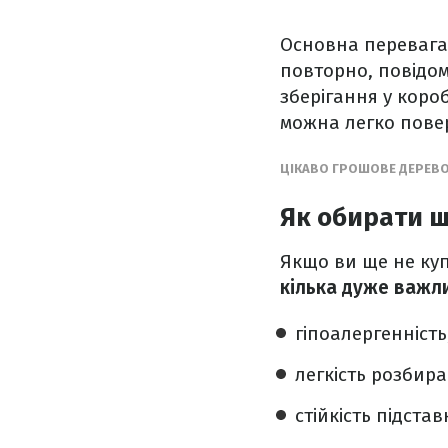
Основна перевага
повторно, повідо
зберігання у коро
можна легко пове
ЦІКАВО ГРОШОВЕ ДЕРЕВО 
Як обирати ш
Якщо ви ще не куп
кілька дуже важл
гіпоалергенність
легкість розбир
стійкість підста