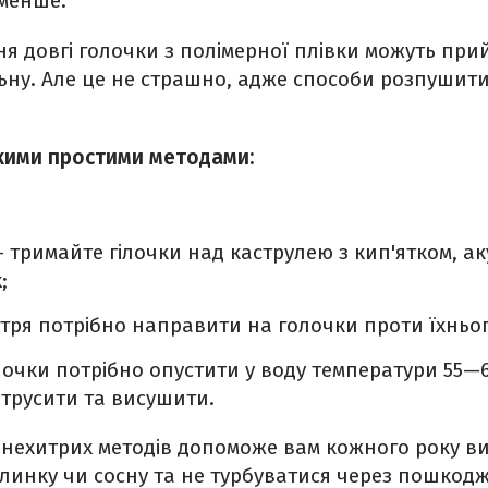
 менше.
ння довгі голочки з полімерної плівки можуть пр
льну. Але це не страшно, адже способи розпушит
кими простими методами:
 тримайте гілочки над каструлею з кип'ятком, а
;
ітря потрібно направити на голочки проти їхньог
лочки потрібно опустити у воду температури 55—6
обтрусити та висушити.
 нехитрих методів допоможе вам кожного року ви
инку чи сосну та не турбуватися через пошкодж