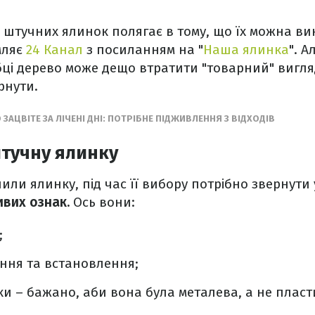
 штучних ялинок полягає в тому, що їх можна в
мляє
24 Канал
з посиланням на "
Наша ялинка
". А
бці дерево може дещо втратити "товарний" вигля
рнути.
ЗАЦВІТЕ ЗА ЛІЧЕНІ ДНІ: ПОТРІБНЕ ПІДЖИВЛЕННЯ З ВІДХОДІВ
тучну ялинку
или ялинку, під час її вибору потрібно звернути 
ивих ознак.
Ось вони:
;
ання та встановлення;
вки – бажано, аби вона була металева, а не пласт