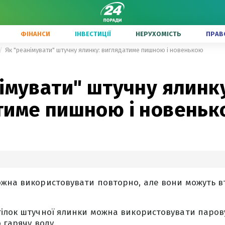
ФІНАНСИ
ІНВЕСТИЦІЇ
НЕРУХОМІСТЬ
ПРАВ
Як "реанімувати" штучну ялинку: виглядатиме пишною і новенькою
імувати" штучну ялинку
тиме пишною і новень
ожна використовувати повторно, але вони можуть в
ілок штучної ялинки можна використовувати парову
 гарячу воду.