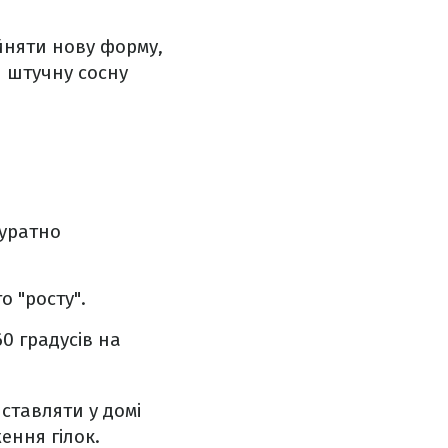
ийняти нову форму,
и штучну сосну
куратно
о "росту".
0 градусів на
ставляти у домі
ення гілок.