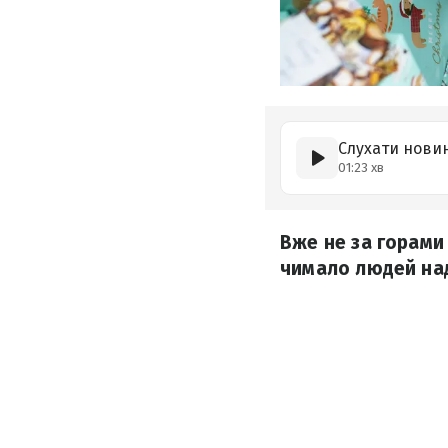
Слухати нови
01:23 хв
Вже не за горами 
чимало людей над