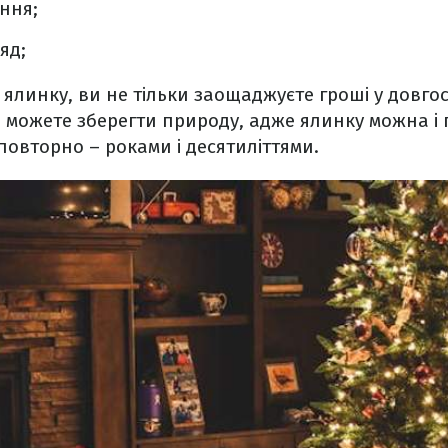
ння;
яд;
линку, ви не тільки заощаджуєте гроші у довго
й можете зберегти природу, адже ялинку можна і 
овторно – роками і десятиліттями.