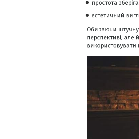
простота зберіга
естетичний вигл
Обираючи штучну я
перспективі, але 
використовувати п