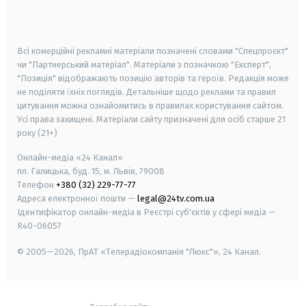
smart tv
samsung smart tv
Всі комерційні рекламні матеріали позначені словами "Спецпроєкт"
чи "Партнерський матеріал". Матеріали з позначкою "Експерт",
"Позиція" відображають позицію авторів та героїв. Редакція може
не поділяти їхніх поглядів. Детальніше щодо реклами та правил
цитування можна ознайомитись в правилах користування сайтом.
Усі права захищені.
Матеріали сайту призначені для осіб старше
21
року (21+)
Онлайн-медіа «24 Канал»
пл. Галицька, буд. 15, м. Львів, 79008
Телефон
+380 (32) 229-77-77
Адреса електронної пошти —
legal@24tv.com.ua
Ідентифікатор онлайн-медіа в Реєстрі суб'єктів у сфері медіа —
R40-06057
© 2005—2026,
ПрАТ «Телерадіокомпанія "Люкс"», 24 Канал.