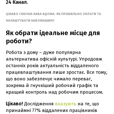
24 Канал
.
ЦІКАВО СМАЧНА КАВА ВДОМА: ЯК ПРАВИЛЬНО ОБРАТИ ТА
НАЛАШТУВАТИ КАВОМАШИНУ
Як обрати ідеальне місце для
роботи?
Робота з дому – дуже популярна
альтернатива офісній культурі. Упродовж
останніх років актуальність віддаленого
працевлаштування лише зростає. Все тому,
що воно забезпечує чимало переваг,
зокрема й гнучкіший робочий графік та
кращий контроль над робочим процесом.
Цікаво!
Дослідження
вказують
на те, що
принаймні 77% віддалених працівників