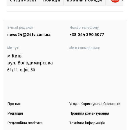
СПЕЦПРОЕКТ
ПОРАДИ
НОВИНИ ПОРАДИ
GEM
E-mail редакції
Номер телефону:
news24@24tv.com.ua
+38 044 390 5077
Ми тут:
Ми в соцмережах:
м.Київ
,
вул. Володимирська
офіс
61/11,
50
Про нас
Угода Користувача Спільноти
Редакція
Правила коментування
Редакційна політика
Технічна інформація