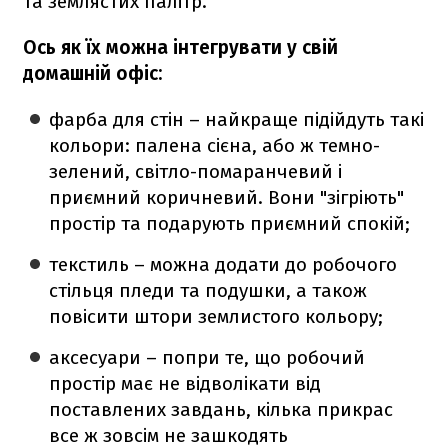
та землястих палітр.
Ось як їх можна інтегрувати у свій
домашній офіс:
фарба для стін – найкраще підійдуть такі
кольори: палена сієна, або ж темно-
зелений, світло-помаранчевий і
приємний коричневий. Вони "зігріють"
простір та подарують приємний спокій;
текстиль – можна додати до робочого
стільця пледи та подушки, а також
повісити штори землистого кольору;
аксесуари – попри те, що робочий
простір має не відволікати від
поставлених завдань, кілька прикрас
все ж зовсім не зашкодять