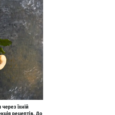
и через їхній
екція рецептів. До