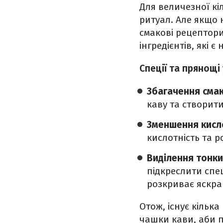
Для величезної кі
ритуал. Але якщо 
смакові рецептор
інгредієнтів, які є
Спеції та прянощі
Збагачення сма
каву та створит
Зменшення кисл
кислотність та 
Виділення тонки
підкреслити спе
розкриває яскра
Отож, існує кілька
чашки кави, аби 