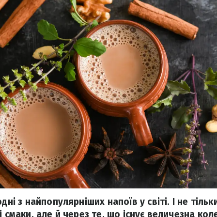
дні з найпопулярніших напоїв у світі. І не тільк
і смаки, але й через те, що існує величезна кол