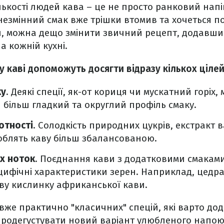
лькості людей кава – це не просто ранковий напій
незмінний смак вже трішки втомив та хочеться п
и, можна дещо змінити звичний рецепт, додавши
 на кожній кухні.
 у каві допоможуть досягти відразу кількох цілей
ку
. Деякі спеції, як-от кориця чи мускатний горіх
и більш гладкий та округлий профіль смаку.
отності
. Солодкість природних цукрів, екстракт 
роблять каву більш збалансованою.
х ноток
. Поєднання кави з додатковими смакам
цифічні характеристики зерен. Наприклад, цедр
ву кислинку африканської кави.
 вже практично "класичних" спецій, які варто дод
продегустувати новий варіант улюбленого напою