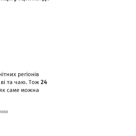
ітних регіонів
аві та чаю. Тож
24
як саме можна
АЯМИ