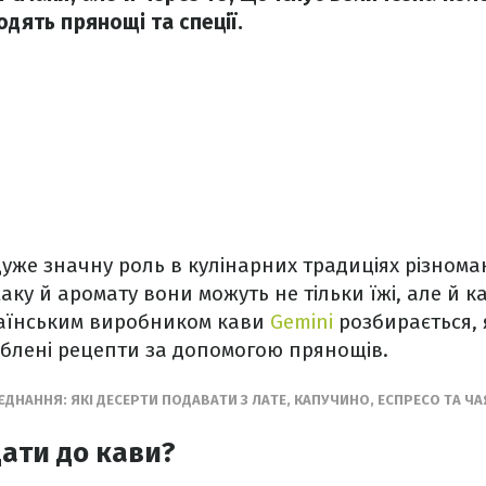
одять прянощі та спеції.
дуже значну роль в кулінарних традиціях різноман
маку й аромату вони можуть не тільки їжі, але й к
раїнським виробником кави
Gemini
розбирається, 
блені рецепти за допомогою прянощів.
ДНАННЯ: ЯКІ ДЕСЕРТИ ПОДАВАТИ З ЛАТЕ, КАПУЧИНО, ЕСПРЕСО ТА Ч
дати до кави?