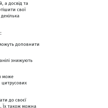
, а досвід та
отішити свої
 декілька
:
, можуть доповнити
ванілі знижують
и може
а цитрусових
ати до своєї
. Їх також можна