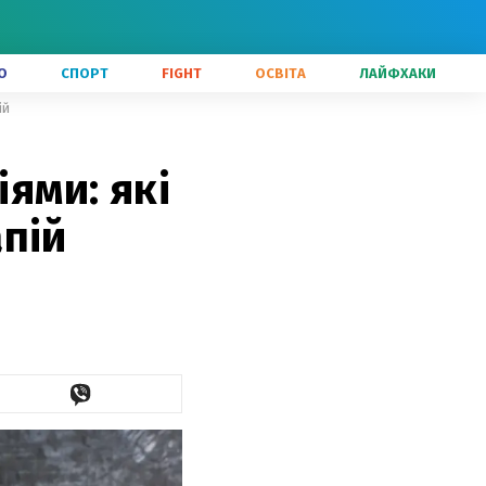
О
СПОРТ
FIGHT
ОСВІТА
ЛАЙФХАКИ
ій
іями: які
пій