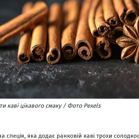
и каві цікавого смаку / Фото Pexels
а спеція, яка додає ранковій каві трохи солодкос