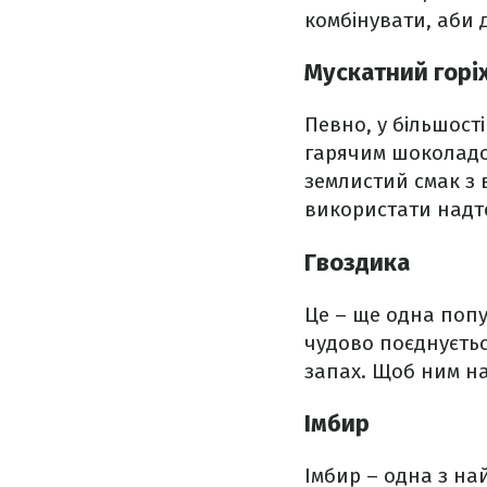
комбінувати, аби 
Мускатний горі
Певно, у більшост
гарячим шоколадом
землистий смак з 
використати надто
Гвоздика
Це – ще одна попу
чудово поєднуєть
запах. Щоб ним на
Імбир
Імбир – одна з най