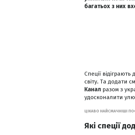
багатьох з них вх
Спеції відіграють 
світу. Та додати с
Канал
разом з ук
удосконалити улю
ЦІКАВО НАЙСМАЧНІШІ ПОЄ
Які спеції до