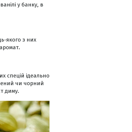
анілі у банку, в
дь-якого з них
 аромат.
их спецій ідеально
елений чи чорний
т диму.