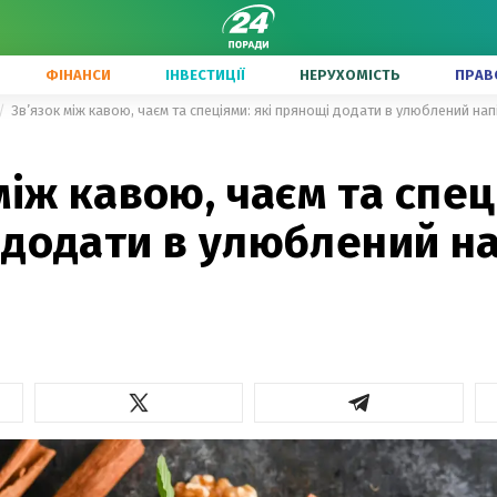
ФІНАНСИ
ІНВЕСТИЦІЇ
НЕРУХОМІСТЬ
ПРАВ
Зв’язок між кавою, чаєм та спеціями: які прянощі додати в улюблений нап
між кавою, чаєм та спец
 додати в улюблений на