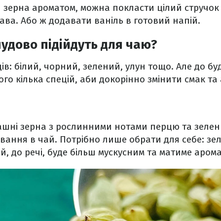
зерна ароматом, можна покласти цілий стручок в
кава. Або ж додавати ваніль в готовий напій.
чудово підійдуть для чаю?
ів: білий, чорний, зелений, улун тощо. Але до бу
го кілька спецій, аби докорінно змінити смак та
ашні зерна з рослинними нотами перцю та зелен
авання в чай. Потрібно лише обрати для себе: з
й, до речі, буде більш мускусним та матиме арома