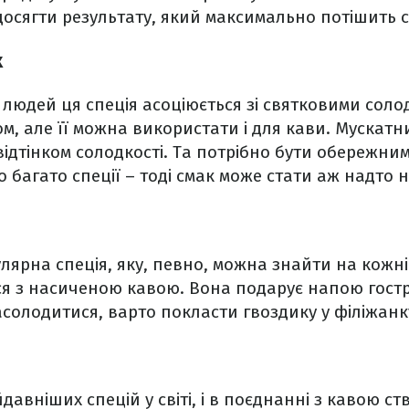
досягти результату, який максимально потішить 
х
і людей ця спеція асоціюється зі святковими сол
, але її можна використати і для кави. Мускатни
відтінком солодкості. Та потрібно бути обережним
 багато спеції – тоді смак може стати аж надто 
лярна спеція, яку, певно, можна знайти на кожні
ся з насиченою кавою. Вона подарує напою гост
солодитися, варто покласти гвоздику у філіжанк
давніших спецій у світі, і в поєднанні з кавою с