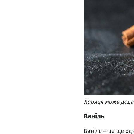
Кориця може додат
Ваніль
Ваніль – це ще одн