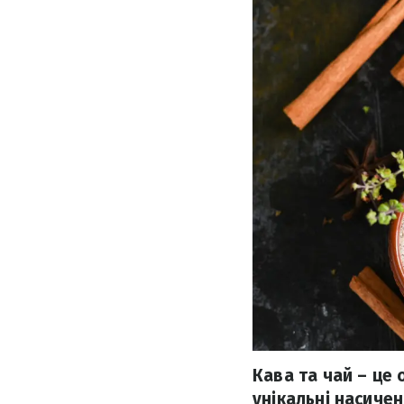
Кава та чай – це о
унікальні насичен