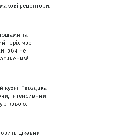
смакові рецептори.
одощами та
й горіх має
и, аби не
насиченим!
й кухні. Гвоздика
рий, інтенсивний
у з кавою.
творить цікавий