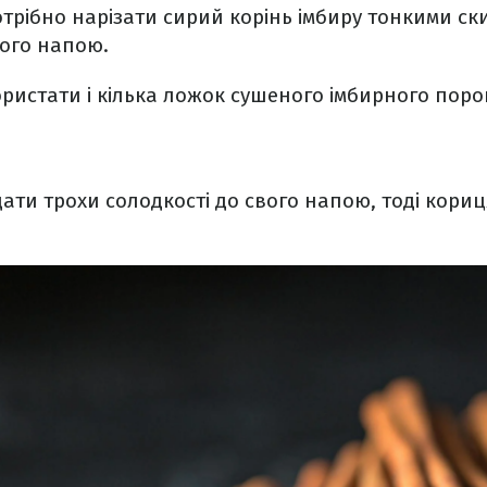
отрібно нарізати сирий корінь імбиру тонкими с
вого напою.
ристати і кілька ложок сушеного імбирного поро
ати трохи солодкості до свого напою, тоді кориця