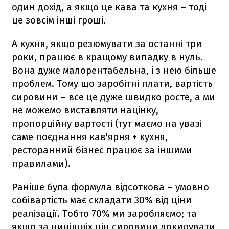
один дохід, а якщо це кава та кухня – тоді
це зовсім інші гроші.
А кухня, якщо резюмувати за останні три
роки, працює в кращому випадку в нуль.
Вона дуже малорентабельна, і з нею більше
проблем. Тому що заробітні плати, вартість
сировини – все це дуже швидко росте, а ми
не можемо виставляти націнку,
пропорційну вартості (тут маємо на увазі
саме поєднання кав'ярня + кухня,
ресторанний бізнес працює за іншими
правилами).
Раніше була формула відсоткова – умовно
собівартість має складати 30% від ціни
реалізації. Тобто 70% ми заробляємо; та
якщо за нинішніх цін сировини докидувати