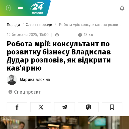
Поради
Сезонні поради
 Робота мрії: консультант по розвитку бізнесу Владислав Дудар розповів, як відкрити кав'ярню 
13 хв
12 березня 2025,
15:00
Робота мрії: консультант по
розвитку бізнесу Владислав
Дудар розповів, як відкрити
кав'ярню
Марина Блохіна
спецпроєкт