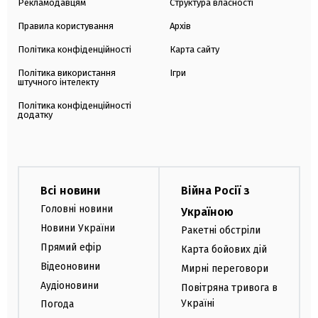
Рекламодавцям
Структура власності
Правила користування
Архів
Політика конфіденційності
Карта сайту
Політика використання
Ігри
штучного інтелекту
Політика конфіденційності
додатку
Всі новини
Війна Росії з
Головні новини
Україною
Новини України
Ракетні обстріли
Прямий ефір
Карта бойових дій
Відеоновини
Мирні переговори
Аудіоновини
Повітряна тривога в
Україні
Погода