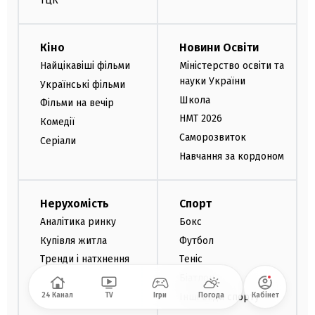
ТЦК
Кіно
Новини Освіти
Найцікавіші фільми
Міністерство освіти та
науки України
Українські фільми
Школа
Фільми на вечір
НМТ 2026
Комедії
Саморозвиток
Серіали
Навчання за кордоном
Нерухомість
Спорт
Аналітика ринку
Бокс
Купівля житла
Футбол
Тренди і натхнення
Теніс
Біатлон
24 Канал
TV
Ігри
Погода
Кабінет
Інші види спорту