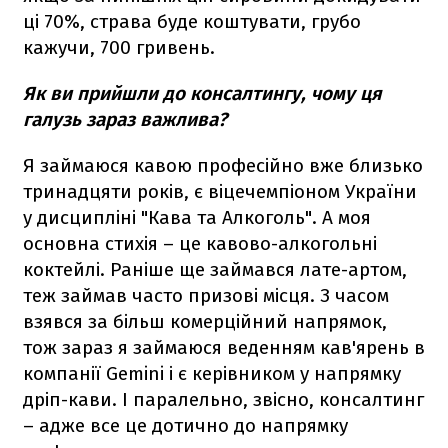
ці 70%, страва буде коштувати, грубо
кажучи, 700 гривень.
Як ви прийшли до консалтингу, чому ця
галузь зараз важлива?
Я займаюся кавою професійно вже близько
тринадцяти років, є віцечемпіоном України
у дисципліні "Кава та Алкоголь". А моя
основна стихія – це кавово-алкогольні
коктейлі. Раніше ще займався лате-артом,
теж займав часто призові місця. З часом
взявся за більш комерційний напрямок,
тож зараз я займаюся веденням кав'ярень в
компанії Gemini і є керівником у напрямку
дріп-кави. І паралельно, звісно, консалтинг
– адже все це дотично до напрямку