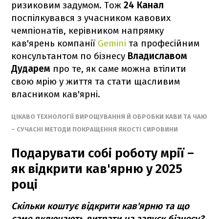
ризиковим задумом. Тож
24 Канал
поспілкувався з учасником кавових
чемпіонатів, керівником напрямку
кав'ярень компанії
Gemini
та професійним
консультантом по бізнесу
Владиславом
Дударем
про те, як саме можна втілити
свою мрію у життя та стати щасливим
власником кав'ярні.
ЦІКАВО ТЕХНОЛОГІЇ ВИРОЩУВАННЯ Й ОБРОБКИ КАВИ ТА ЧАЮ
– СУЧАСНІ МЕТОДИ ПОКРАЩЕННЯ ЯКОСТІ СИРОВИНИ
Подарувати собі роботу мрії –
як відкрити кав'ярню у 2025
році
Скільки коштує відкрити кав'ярню та що
саме включають витрати на запуск бізнесу?