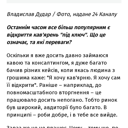
Владислав Дудар / Фото, надане 24 Каналу
Останнім часом все більш популярним є
відкриття кав'ярень "під ключ". Що це
означає, та які переваги?
Оскільки я вже досить давно займаюся
кавою та консалтингом, я дуже багато
бачив різних кейсів, коли якась людина з
грошима каже: "Я хочу кав'ярню. Я хочу сам
її відкрити". Раніше – наприклад, до
повномасштабного вторгнення – це
працювало досить непогано. Тобто ринок
був широкий, авдиторії було багато. В
принципі – роби добре, і в тебе все вийде.
Зараз же це не працює. Чому – тому що, по-