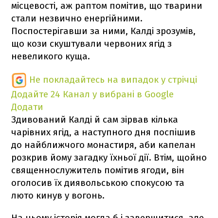
місцевості, аж раптом помітив, що тварини
стали незвично енергійними.
Поспостерігавши за ними, Калді зрозумів,
що кози скуштували червоних ягід з
невеликого куща.
Не покладайтесь на випадок у стрічці
Додайте 24 Канал у вибрані в Google
Додати
Здивований Калді й сам зірвав кілька
чарівних ягід, а наступного дня поспішив
до найближчого монастиря, аби капелан
розкрив йому загадку їхньої дії. Втім, щойно
священнослужитель помітив ягоди, він
оголосив їх диявольською спокусою та
люто кинув у вогонь.
На цьому історія могла б і завершитися, але,