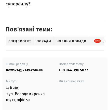
суперсилу?
Повʼязані теми:
СПЕЦПРОЕКТ
ПОРАДИ
НОВИНИ ПОРАДИ
GEM
E-mail редакції
Номер телефону:
news24@24tv.com.ua
+38 044 390 5077
Ми тут:
Ми в соцмережах:
м.Київ
,
вул. Володимирська
офіс
61/11,
50