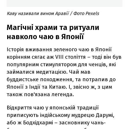
Каву називали вином Аравії / Фото Pexels
Магічні храми та ритуали
навколо чаю в Японії
Історія вживання зеленого чаю в Японії
корінням сягає аж VIII століття – тоді він був
популярним стимулятором для ченців, які
займалися медитацією. Чай мав
буддистське походження, та потрапив до
Японїї з Індії та Китаю. І, звісно ж, з цим
також пов'язана легенда.
Відкриття чаю у японській традиції
приписують індійському мудрецю Дарумі,
або ж Бодхідхармі – засновнику чань-