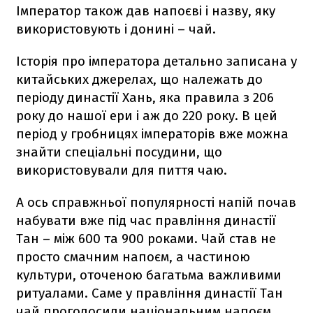
Імператор також дав напоєві і назву, яку
використовують і донині – чай.
Історія про імператора детально записана у
китайських джерелах, що належать до
періоду династії Хань, яка правила з 206
року до нашої ери і аж до 220 року. В цей
період у гробницях імператорів вже можна
знайти спеціальні посудини, що
використовували для пиття чаю.
А ось справжньої популярності напій почав
набувати вже під час правління династії
Тан – між 600 та 900 роками. Чай став не
просто смачним напоєм, а частиною
культури, оточеною багатьма важливими
ритуалами. Саме у правління династії Тан
чай проголосили національним напоєм