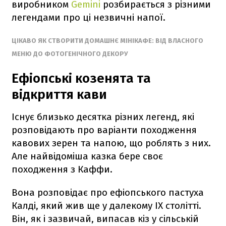
виробником
Gemini
розбирається з різними
легендами про ці незвичні напої.
ЦІКАВО ЯК СТВОРИТИ ДОМАШНЄ МІНІКАФЕ: ВІД ВЛАСНОГО
МЕНЮ ДО ФОТОГЕНІЧНОГО ДЕКОРУ
Ефіопські козенята та
відкриття кави
Існує близько десятка різних легенд, які
розповідають про варіанти походження
кавових зерен та напою, що роблять з них.
Але найвідоміша казка бере своє
походження з Каффи.
Вона розповідає про ефіопського пастуха
Калді, який жив ще у далекому IX столітті.
Він, як і зазвичай, випасав кіз у сільській