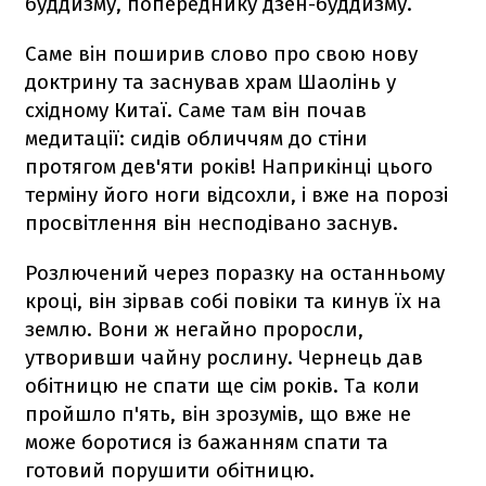
буддизму, попереднику дзен-буддизму.
Саме він поширив слово про свою нову
доктрину та заснував храм Шаолінь у
східному Китаї. Саме там він почав
медитації: сидів обличчям до стіни
протягом дев'яти років! Наприкінці цього
терміну його ноги відсохли, і вже на порозі
просвітлення він несподівано заснув.
Розлючений через поразку на останньому
кроці, він зірвав собі повіки та кинув їх на
землю. Вони ж негайно проросли,
утворивши чайну рослину. Чернець дав
обітницю не спати ще сім років. Та коли
пройшло п'ять, він зрозумів, що вже не
може боротися із бажанням спати та
готовий порушити обітницю.