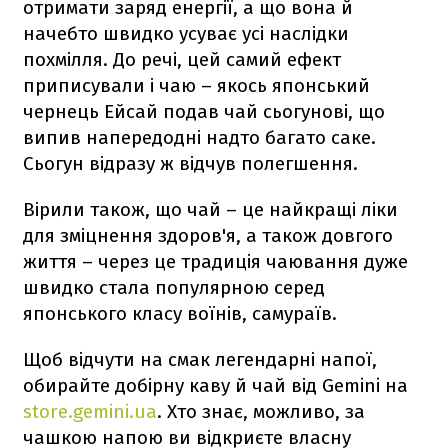
отримати заряд енергії, а що вона й
начебто швидко усуває усі наслідки
похмілля. До речі, цей самий ефект
приписували і чаю – якось японський
чернець Ейсай подав чай сьогунові, що
випив напередодні надто багато саке.
Сьогун відразу ж відчув полегшення.
Вірили також, що чай – це найкращі ліки
для зміцнення здоров'я, а також довгого
життя – через це традиція чаювання дуже
швидко стала популярною серед
японського класу воїнів, самураїв.
Щоб відчути на смак легендарні напої,
обирайте добірну каву й чай від Gemini на
store.gemini.ua
. Хто знає, можливо, за
чашкою напою ви відкриєте власну