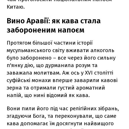
Китаю.
Вино Аравії: як кава стала
забороненим напоєм
Протягом більшої частини історії
мусульманського світу вживати алкоголь
було заборонено – все через його сильну
п'янку дію, що дурманила розум та
заважала молитвам. Аж ось у XVI столітті
суфійські монахи вперше заварили кавові
зерна та отримали густий ароматний
напій, що нині відомий як кава.
Вони пили його під час релігійних зібрань,
згадуючи Бога, та переконували, що саме
кава допомагає їм досягнути найвищого