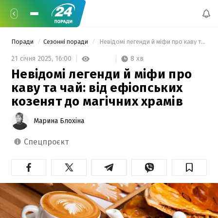
Поради
Сезонні поради
 Невідомі легенди й міфи про каву та чай: від ефіопських козенят до магічних храмів 
8 хв
21 січня 2025,
16:00
Невідомі легенди й міфи про
каву та чай: від ефіопських
козенят до магічних храмів
Марина Блохіна
спецпроєкт