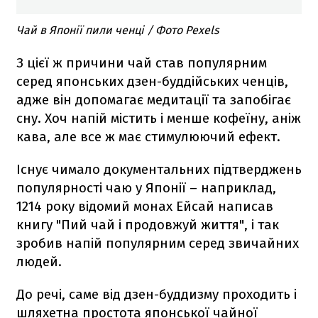
Чай в Японії пили ченці / Фото Pexels
З цієї ж причини чай став популярним
серед японських дзен-буддійських ченців,
адже він допомагає медитації та запобігає
сну. Хоч напій містить і менше кофеїну, аніж
кава, але все ж має стимулюючий ефект.
Існує чимало документальних підтверджень
популярності чаю у Японії – наприклад,
1214 року відомий монах Ейсай написав
книгу "Пий чай і продовжуй життя", і так
зробив напій популярним серед звичайних
людей.
До речі, саме від дзен-буддизму проходить і
шляхетна простота японської чайної