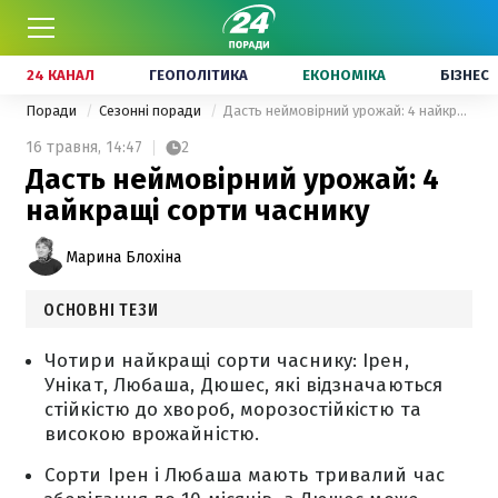
24 КАНАЛ
ГЕОПОЛІТИКА
ЕКОНОМІКА
БІЗНЕС
Поради
Сезонні поради
Дасть неймовірний урожай: 4 найкращі сорти часнику
16 травня,
14:47
2
Дасть неймовірний урожай: 4
найкращі сорти часнику
Марина Блохіна
ОСНОВНІ ТЕЗИ
Чотири найкращі сорти часнику: Ірен,
Унікат, Любаша, Дюшес, які відзначаються
стійкістю до хвороб, морозостійкістю та
високою врожайністю.
Сорти Ірен і Любаша мають тривалий час