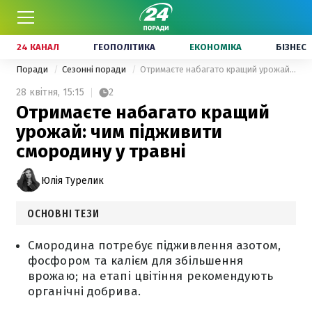
24 КАНАЛ
ГЕОПОЛІТИКА
ЕКОНОМІКА
БІЗНЕС
Поради
Сезонні поради
Отримаєте набагато кращий урожай: чим підживити смородину у травні
28 квітня,
15:15
2
Отримаєте набагато кращий
урожай: чим підживити
смородину у травні
Юлія Турелик
ОСНОВНІ ТЕЗИ
Смородина потребує підживлення азотом,
фосфором та калієм для збільшення
врожаю; на етапі цвітіння рекомендують
органічні добрива.