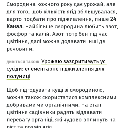
Смородина кожного року дає урожай, але
для того, щоб кількість ягід збільшувалася,
варто подбати про підживлення, пише
24
Канал
. Найбільше смородина любить азот,
фосфор та калій. Азот потрібен під час
цвітіння, далі можна додавати інші дві
речовини.
Урожаю заздритимуть усі
ДИВІТЬСЯ ТАКОЖ
сусіди: елементарне підживлення для
полуниці
Щоб підгодувати кущі зі смородиною,
можна також скористатися комплексними
добривами чи органічними. На етапі
цвітіння садівники радять віддавати
перевагу органіці, які чудово вплинуть на
ріст та розмір ягід.