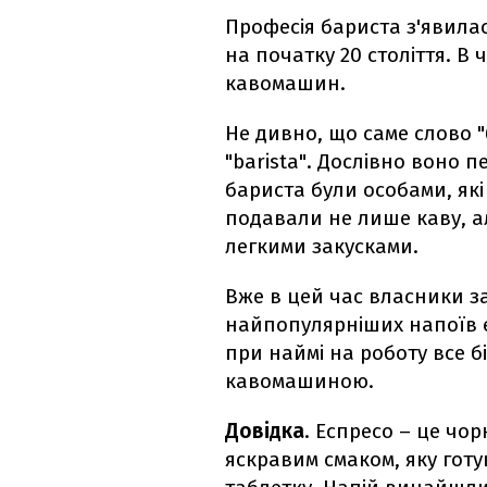
Професія бариста з'явилас
на початку 20 століття. В
кавомашин.
Не дивно, що саме слово "
"barista". Дослівно воно 
бариста були особами, як
подавали не лише каву, ал
легкими закусками.
Вже в цей час власники за
найпопулярніших напоїв є
при наймі на роботу все 
кавомашиною.
Довідка
. Еспресо – це чо
яскравим смаком, яку готу