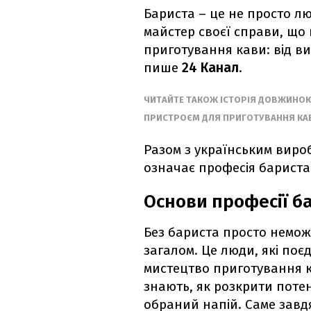
Бариста – це не просто люд
майстер своєї справи, що 
приготування кави: від в
пише
24 Канал
.
ЧИТАЙТЕ ТАКОЖ ІСТОРІЯ ДОВЖИНОЮ
ПРИСТРОЄМ ДЛЯ ПРИГОТУВАННЯ КА
Разом з українським вир
означає професія бариста
Основи професії б
Без бариста просто немож
загалом. Це люди, які поє
мистецтво приготування ка
знають, як розкрити поте
обраний напій. Саме завд