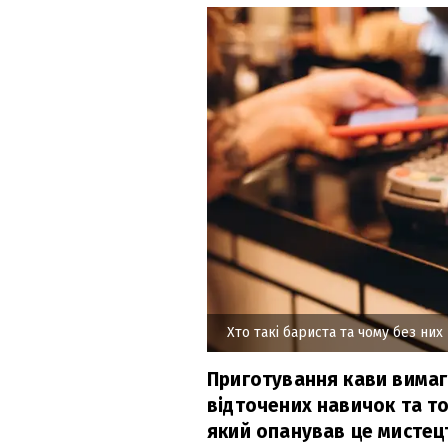
Хто такі бариста та чому без ни
Приготування кави вимаг
відточених навичок та то
який опанував це мистец