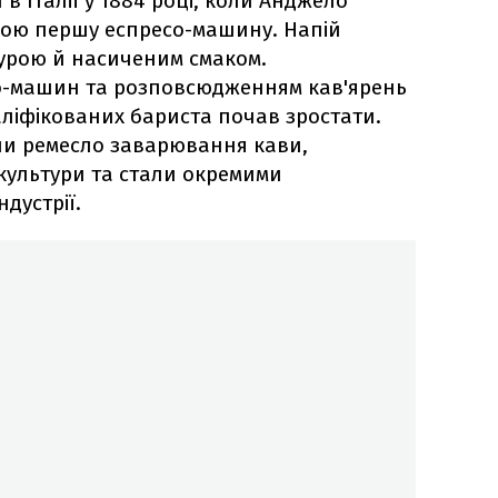
в Італії у 1884 році, коли Анджело
вою першу еспресо-машину. Напій
турою й насиченим смаком.
о-машин та розповсюдженням кав'ярень
валіфікованих бариста почав зростати.
ли ремесло заварювання кави,
 культури та стали окремими
дустрії.