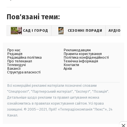
Пов'язані теми:
САД І ГОРОД
СЕЗОННІ ПОРАДИ
АУДІОНО
Про нас
Рекламодавцям
Редакція
Правила користування
Редакційна політика
Політика конфіденційності
Про телеканал
Технічна інформація
Телеведучі
Контакти
Вакансії
Архів
Структура власності
Всі комерційні рекламні матеріали позначені словами
"Спецпроєкт", "Партнерський матеріал", "Експерт", "Позиція".
Детальніше щодо реклами та правил цитування можна
ознайомитись в правилах користування сайтом. Усі права
захищені. © 2005—2021, ПрАТ «Телерадіокомпанія "Люкс"», 24
Канал.