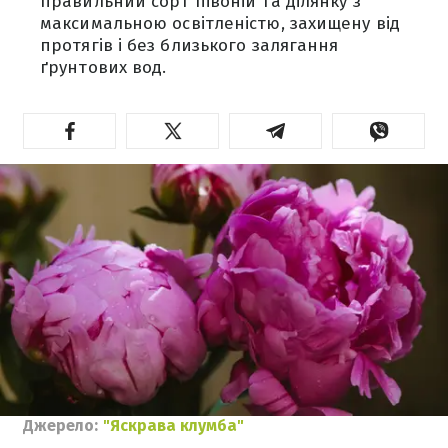
правильний сорт півоній та ділянку з
максимальною освітленістю, захищену від
протягів і без близького залягання
ґрунтових вод.
Джерело:
"Яскрава клумба"