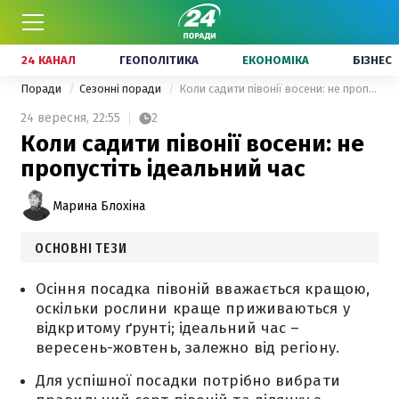
24 КАНАЛ
ГЕОПОЛІТИКА
ЕКОНОМІКА
БІЗНЕС
Поради
Сезонні поради
Коли садити півонії восени: не пропустіть ідеальний час
24 вересня,
22:55
2
Коли садити півонії восени: не
пропустіть ідеальний час
Марина Блохіна
ОСНОВНІ ТЕЗИ
Осіння посадка півоній вважається кращою,
оскільки рослини краще приживаються у
відкритому ґрунті; ідеальний час –
вересень-жовтень, залежно від регіону.
Для успішної посадки потрібно вибрати