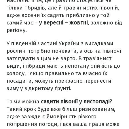
настали. Втім, це правило стосується не
тільки гібридів, але й трав'янистих півоній,
адже восени їх садять приблизно у той
самий час –
у вересні – жовтні
, залежно від
регіону.
У південній частині України з висадками
рослин потрібно почекати, а ось на півночі
затягувати з цим не варто. В трав'янисті
види, і гібриди мають непогану стійкість до
холоду, і якщо правильно та вчасно їх
посадити, можуть прекрасно перенести
зиму у відкритому ґрунті.
Та чи можна
садити півонії у листопаді?
Такий крок буде вже більш ризикованим,
адже завжди є ймовірність різкого
погіршення погоди, і вся ваша праця може