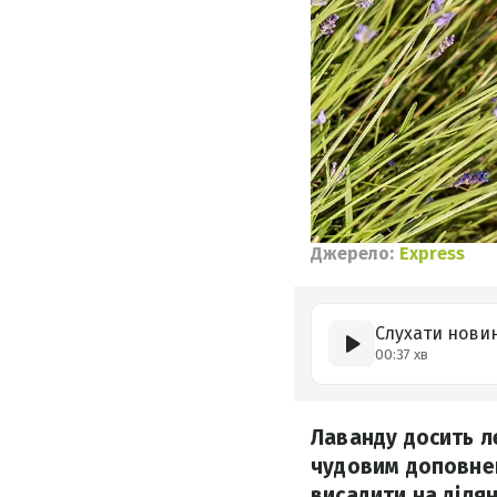
Джерело:
Express
Слухати нови
00:37 хв
Лаванду досить ле
чудовим доповнен
висадити на ділян