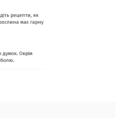
діть рецепти, як
рослина має гарну
 думок. Окрім
 болю.