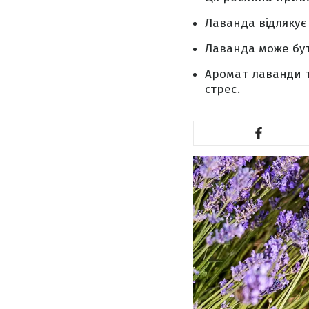
Лаванда відлякує 
Лаванда може бут
Аромат лаванди 
стрес.