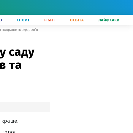
О
СПОРТ
FIGHT
ОСВІТА
ЛАЙФХАКИ
та покращить здоров’я
у саду
в та
 краще.
 город.