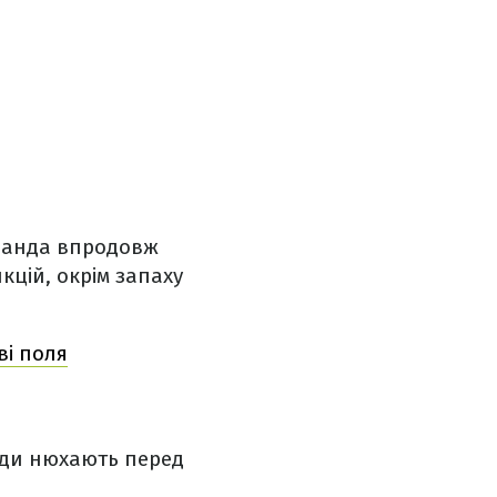
аванда впродовж
кцій, окрім запаху
ві поля
нди нюхають перед