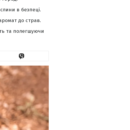
ослини в безпеці.
аромат до страв.
ть та полегшуючи