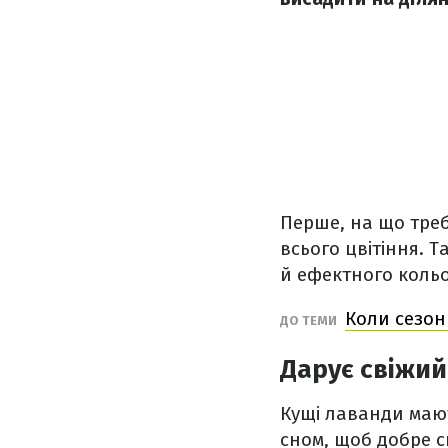
Перше, на що треб
всього цвітіння. 
й ефектного кольо
Коли сезон
ДО ТЕМИ
Дарує свіжий
Кущі лаванди маю
сном, щоб добре с