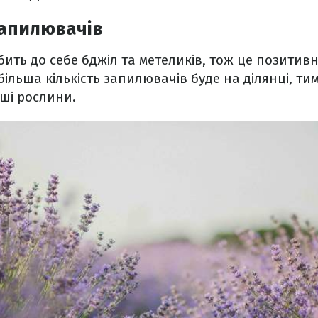
апилювачів
ить до себе бджіл та метеликів, тож це позитив
 більша кількість запилювачів буде на ділянці, т
ші рослини.