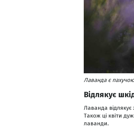
Лаванда є пахучою
Відлякує шкі
Лаванда відлякує 
Також ці квіти ду
лаванди.