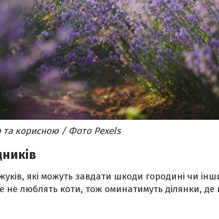
 та корисною / Фото Pexels
дників
жуків, які можуть завдати шкоди городині чи ін
же не люблять коти, тож оминатимуть ділянки, де