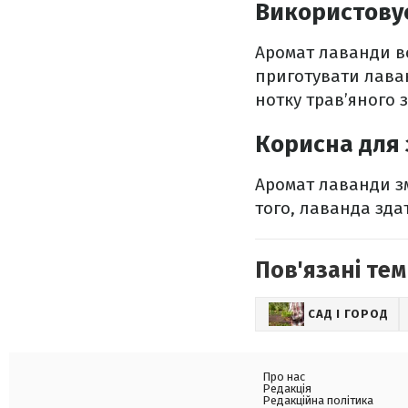
Використовує
Аромат лаванди вс
приготувати лава
нотку трав’яного 
Корисна для 
Аромат лаванди зм
того, лаванда зда
Пов'язані тем
САД І ГОРОД
Про нас
Редакція
Редакційна політика