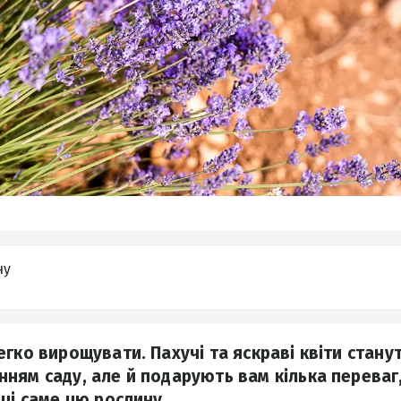
ну
гко вирощувати. Пахучі та яскраві квіти стану
ням саду, але й подарують вам кілька переваг,
ці саме цю рослину.