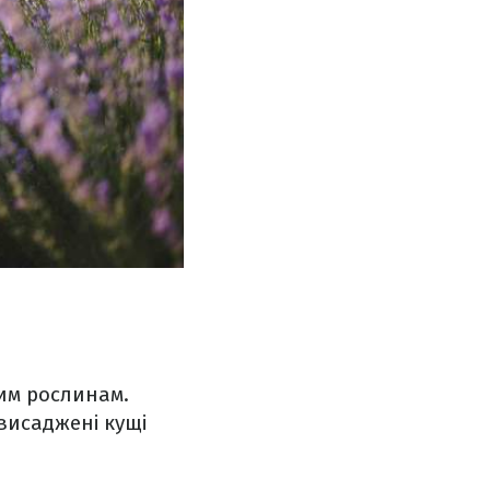
шим рослинам.
 висаджені кущі