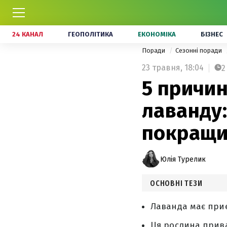
24 КАНАЛ
ГЕОПОЛІТИКА
ЕКОНОМІКА
БІЗНЕС
Поради
Сезонні поради
23 травня,
18:04
2
5 причин
лаванду:
покращи
Юлія Турелик
ОСНОВНІ ТЕЗИ
Лаванда має приє
Ця рослина прива