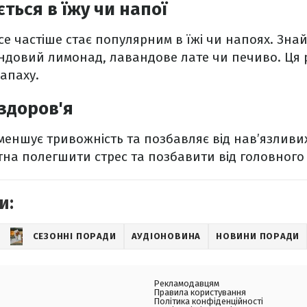
ться в їжу чи напої
е частіше стає популярним в їжі чи напоях. Знай
ндовий лимонад, лавандове лате чи печиво. Ця 
запаху.
здоров'я
еншує тривожність та позбавляє від нав’язливих
тна полегшити стрес та позбавити від головного
и:
СЕЗОННІ ПОРАДИ
АУДІОНОВИНА
НОВИНИ ПОРАДИ
Рекламодавцям
Правила користування
Політика конфіденційності