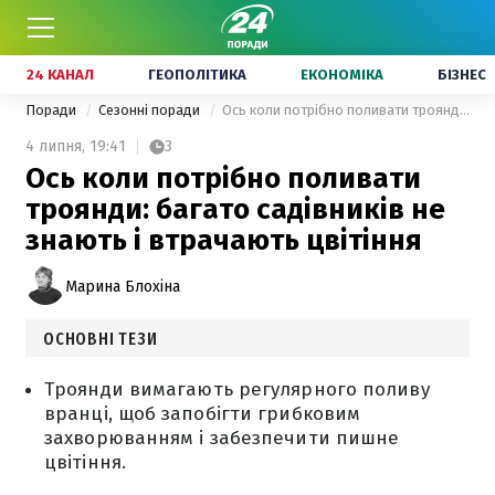
24 КАНАЛ
ГЕОПОЛІТИКА
ЕКОНОМІКА
БІЗНЕС
Поради
Сезонні поради
Ось коли потрібно поливати троянди: багато садівників не знають і втрачають цвітіння
4 липня,
19:41
3
Ось коли потрібно поливати
троянди: багато садівників не
знають і втрачають цвітіння
Марина Блохіна
ОСНОВНІ ТЕЗИ
Троянди вимагають регулярного поливу
вранці, щоб запобігти грибковим
захворюванням і забезпечити пишне
цвітіння.