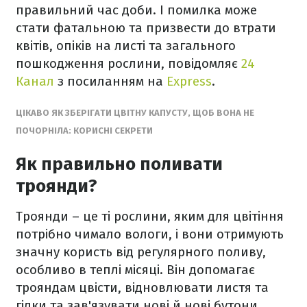
правильний час доби. І помилка може
стати фатальною та призвести до втрати
квітів, опіків на листі та загального
пошкодження рослини, повідомляє
24
Канал
з посиланням на
Express
.
ЦІКАВО ЯК ЗБЕРІГАТИ ЦВІТНУ КАПУСТУ, ЩОБ ВОНА НЕ
ПОЧОРНІЛА: КОРИСНІ СЕКРЕТИ
Як правильно поливати
троянди?
Троянди – це ті рослини, яким для цвітіння
потрібно чимало вологи, і вони отримують
значну користь від регулярного поливу,
особливо в теплі місяці. Він допомагає
трояндам цвісти, відновлювати листя та
гілки та зав'язувати нові й нові бутони.