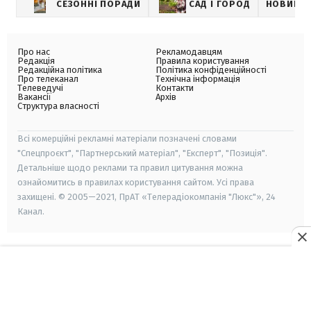
СЕЗОННІ ПОРАДИ
САД І ГОРОД
НОВИНИ
Про нас
Рекламодавцям
Редакція
Правила користування
Редакційна політика
Політика конфіденційності
Про телеканал
Технічна інформація
Телеведучі
Контакти
Вакансії
Архів
Структура власності
Всі комерційні рекламні матеріали позначені словами
"Спецпроєкт", "Партнерський матеріал", "Експерт", "Позиція".
Детальніше щодо реклами та правил цитування можна
ознайомитись в правилах користування сайтом. Усі права
захищені. © 2005—2021, ПрАТ «Телерадіокомпанія "Люкс"», 24
Канал.