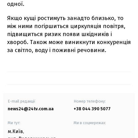
одної.
Якщо кущі ростимуть занадто близько, то
між ними погіршиться циркуляція повітря,
підвищиться ризик появи шкідників і
хвороб. Також може виникнути конкуренція
за світло, воду і поживні речовини.
E-mail редакції
Номер телефону:
news24@24tv.com.ua
+38 044 390 5077
Ми тут:
Ми в соцмережах:
м.Київ
,