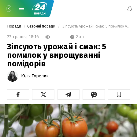
Поради
Сезонні поради
 Зіпсують урожай і смак: 5 помилок у вирощуванні помідорів 
2 хв
22 травня,
18:16
Зіпсують урожай і смак: 5
помилок у вирощуванні
помідорів
Юлія Турелик