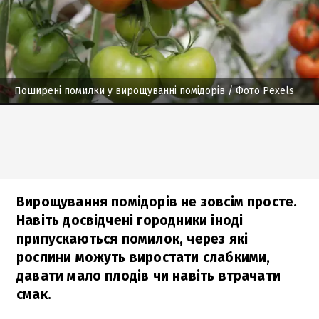
Поширені помилки у вирощуванні помідорів
/ Фото Pexels
Вирощування помідорів не зовсім просте.
Навіть досвідчені городники іноді
припускаються помилок, через які
рослини можуть виростати слабкими,
давати мало плодів чи навіть втрачати
смак.