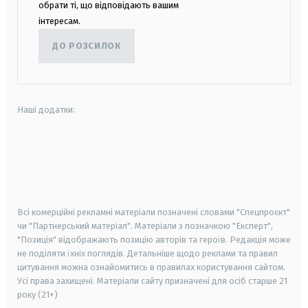
обрати ті, що відповідають вашим
інтересам.
ДО РОЗСИЛОК
Наші додатки:
android
apple
smart tv
samsung smart tv
Всі комерційні рекламні матеріали позначені словами "Спецпроєкт"
чи "Партнерський матеріал". Матеріали з позначкою "Експерт",
"Позиція" відображають позицію авторів та героїв. Редакція може
не поділяти їхніх поглядів. Детальніше щодо реклами та правил
цитування можна ознайомитись в правилах користування сайтом.
Усі права захищені.
Матеріали сайту призначені для осіб старше
21
року (21+)