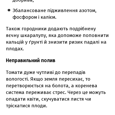
Збалансоване підживлення азотом,
фосфором і калієм.
Також городники додають подрібнену
яєчну шкаралупу, яка допоможе поповнити
кальцій у ґрунті й знизити ризик падалі на
плодах.
Неправильний полив
Томати дуже чутливі до перепадів
вологості. Якщо земля пересихає, то
перетворюється на болота, а коренева
система переживає стрес. Через це можуть
опадати квіти, скучуватися листя чи
тріскатися плоди.