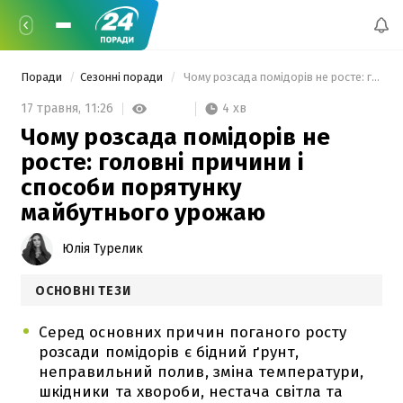
Поради
Сезонні поради
 Чому розсада помідорів не росте: головні причини і способи порятунку майбутнього урожаю 
4 хв
17 травня,
11:26
Чому розсада помідорів не
росте: головні причини і
способи порятунку
майбутнього урожаю
Юлія Турелик
ОСНОВНІ ТЕЗИ
Серед основних причин поганого росту
розсади помідорів є бідний ґрунт,
неправильний полив, зміна температури,
шкідники та хвороби, нестача світла та