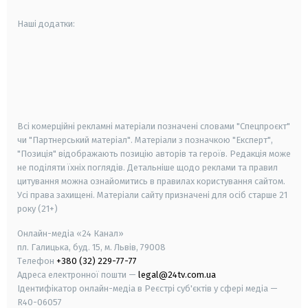
Наші додатки:
android
apple
smart tv
samsung smart tv
Всі комерційні рекламні матеріали позначені словами "Спецпроєкт"
чи "Партнерський матеріал". Матеріали з позначкою "Експерт",
"Позиція" відображають позицію авторів та героїв. Редакція може
не поділяти їхніх поглядів. Детальніше щодо реклами та правил
цитування можна ознайомитись в правилах користування сайтом.
Усі права захищені.
Матеріали сайту призначені для осіб старше
21
року (21+)
Онлайн-медіа «24 Канал»
пл. Галицька, буд. 15, м. Львів, 79008
Телефон
+380 (32) 229-77-77
Адреса електронної пошти —
legal@24tv.com.ua
Ідентифікатор онлайн-медіа в Реєстрі суб'єктів у сфері медіа —
R40-06057