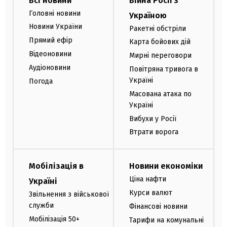
Всі новини
Війна Росії з
Головні новини
Україною
Новини України
Ракетні обстріли
Прямий ефір
Карта бойових дій
Відеоновини
Мирні переговори
Аудіоновини
Повітряна тривога в
Україні
Погода
Масована атака по
Україні
Вибухи у Росії
Втрати ворога
Мобілізація в
Новини економіки
Ціна нафти
Україні
Курси валют
Звільнення з військової
служби
Фінансові новини
Мобілізація 50+
Тарифи на комунальні