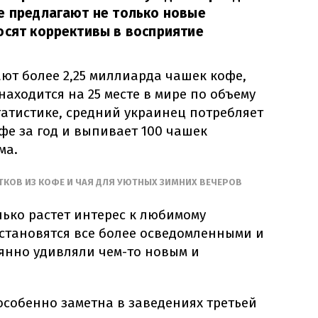
е предлагают не только новые
осят коррективы в восприятие
ют более 2,25 миллиарда чашек кофе,
находится на 25 месте в мире по объему
татистике, средний украинец потребляет
фе за год и выпивает 100 чашек
ма.
ТКОВ ИЗ КОФЕ И ЧАЯ ДЛЯ УЮТНЫХ ЗИМНИХ ВЕЧЕРОВ
ько растет интерес к любимому
 становятся все более осведомленными и
оянно удивляли чем-то новым и
особенно заметна в заведениях третьей