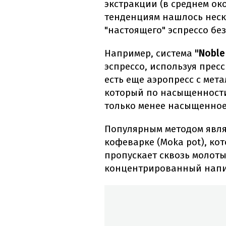
экстракции (в среднем ок
тенденциям нашлось неск
"настоящего" эспрессо бе
Например, система
"Noble
эспрессо, используя прес
есть еще аэропресс с ме
который по насыщенности 
только менее насыщенное
Популярным методом явля
кофеварке (Moka pot), ко
пропускает сквозь молот
концентрированный напит