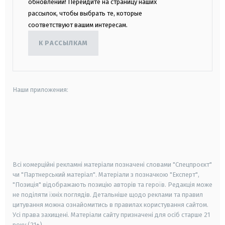
обновлений! Перейдите на страницу наших
рассылок, чтобы выбрать те, которые
соответствуют вашим интересам.
К РАССЫЛКАМ
Наши приложения:
android
apple
smart tv
samsung smart tv
Всі комерційні рекламні матеріали позначені словами "Спецпроєкт"
чи "Партнерський матеріал". Матеріали з позначкою "Експерт",
"Позиція" відображають позицію авторів та героїв. Редакція може
не поділяти їхніх поглядів. Детальніше щодо реклами та правил
цитування можна ознайомитись в правилах користування сайтом.
Усі права захищені.
Матеріали сайту призначені для осіб старше
21
року (21+)