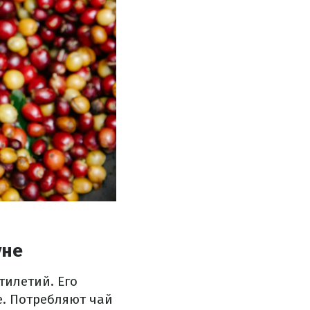
уне
тилетий. Его
е. Потребляют чай