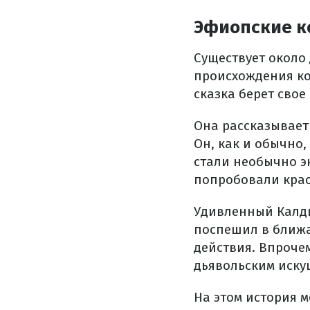
Эфиопские к
Существует около
происхождения ко
сказка берет сво
Она рассказывает 
Он, как и обычно,
стали необычно э
попробовали крас
Удивленный Калди
поспешил в ближа
действия. Впрочем
дьявольским иску
На этом история м