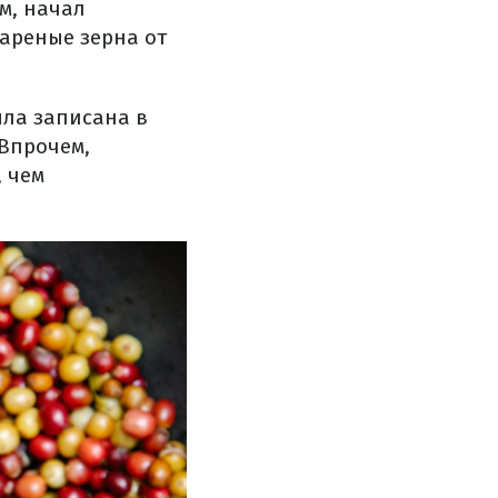
м, начал
жареные зерна от
была записана в
 Впрочем,
, чем