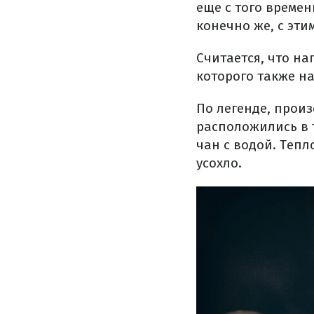
еще с того времен
конечно же, с эти
Считается, что на
которого также н
По легенде, прои
расположились в 
чан с водой. Тепл
усохло.