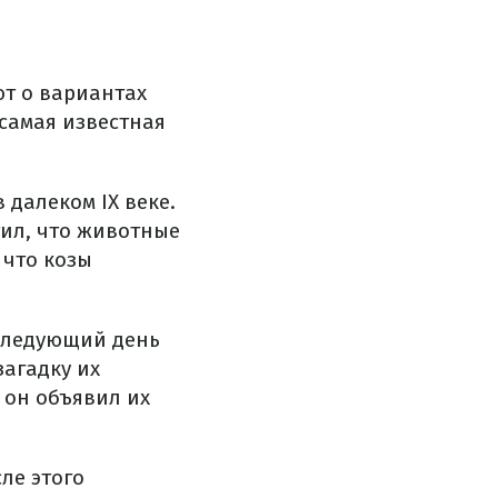
ют о вариантах
самая известная
 далеком IX веке.
тил, что животные
 что козы
 следующий день
агадку их
 он объявил их
сле этого