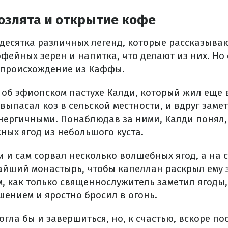
озлята и открытие кофе
 десятка различных легенд, которые рассказыва
фейных зерен и напитка, что делают из них. Но 
е происхождение из Каффы.
об эфиопском пастухе Калди, который жил еще в
 выпасал коз в сельской местности, и вдруг заме
нергичными. Понаблюдав за ними, Калди понял,
ных ягод из небольшого куста.
 и сам сорвал несколько волшебных ягод, а на
йший монастырь, чтобы капеллан раскрыл ему з
, как только священнослужитель заметил ягоды,
шением и яростно бросил в огонь.
огла бы и завершиться, но, к счастью, вскоре по