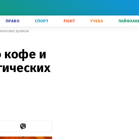
ПРАВО
СПОРТ
FIGHT
УЧЕБА
ЛАЙФХАК
гических храмов
 кофе и
гических