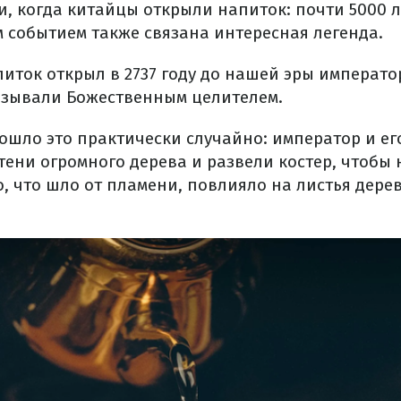
и, когда китайцы открыли напиток: почти 5000 л
м событием также связана интересная легенда.
питок открыл в 2737 году до нашей эры императо
азывали Божественным целителем.
зошло это практически случайно: император и 
тени огромного дерева и развели костер, чтобы
о, что шло от пламени, повлияло на листья дере