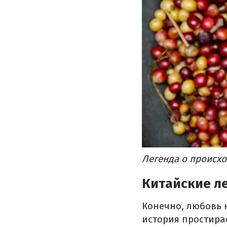
Легенда о происхо
Китайские л
Конечно, любовь к
история простирае