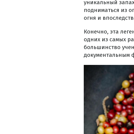
уникальный запах
подниматься из ог
огня и впоследст
Конечно, эта леге
одних из самых р
большинство учен
документальным 