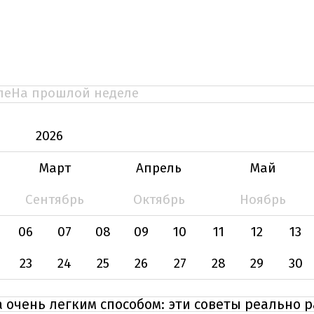
ле
На прошлой неделе
2026
Март
Апрель
Май
Сентябрь
Октябрь
Ноябрь
06
07
08
09
10
11
12
13
23
24
25
26
27
28
29
30
 очень легким способом: эти советы реально 