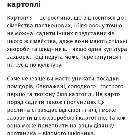
картоплі
Картопля – це рослина, що відноситься до
сімейства пасльонових, і біля овочу точно
не можна садити інших представників
цього ж сімейства, адже вони мають спільні
хвороби та шкідників. І якщо одна культура
захворіє, тоді недуга може перекинутися і
на сусідню культуру.
Саме через це ви маєте уникати посадки
помідорів, баклажані, солодкого і гострого
перцю та тютюну біля картоплі. Не варто
поряд садити також і полуницю. Ця
рослина страждає від сірої гнилі, і може
заразити цією хворобою і картоплю. Також
вона може привабити на вашу ділянку і
дротяника – відомого шкідника.