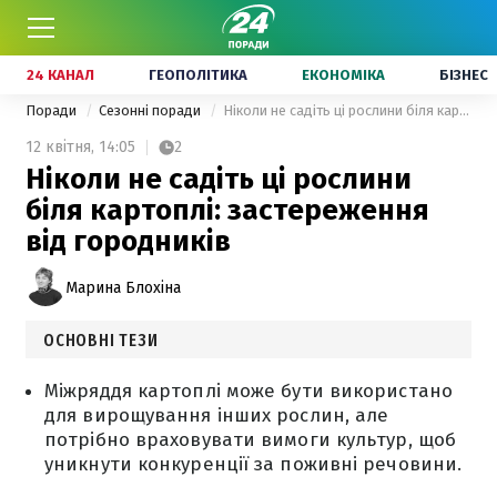
24 КАНАЛ
ГЕОПОЛІТИКА
ЕКОНОМІКА
БІЗНЕС
Поради
Сезонні поради
Ніколи не садіть ці рослини біля картоплі: застереження від городників
12 квітня,
14:05
2
Ніколи не садіть ці рослини
біля картоплі: застереження
від городників
Марина Блохіна
ОСНОВНІ ТЕЗИ
Міжряддя картоплі може бути використано
для вирощування інших рослин, але
потрібно враховувати вимоги культур, щоб
уникнути конкуренції за поживні речовини.