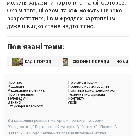
можуть заразити картоплю на фітофтороз.
Окрім того, ці овочі також можуть широко
розростатися, і в міжряддях картоплі їм
дуже швидко стане надто тісно.
Пов'язані теми:
САД І ГОРОД
СЕЗОННІ ПОРАДИ
НОВИНИ
Про нас
Рекламодавцям
Редакція
Правила користування
Редакційна політика
Політика конфіденційності
Про телеканал
Технічна інформація
Телеведучі
Контакти
Вакансії
Архів
Структура власності
Всі комерційні рекламні матеріали позначені словами
"Спецпроєкт", "Партнерський матеріал", "Експерт", "Позиція".
Детальніше щодо реклами та правил цитування можна