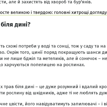
и, але й захистять від хвороб та бур'янів.
осте великою і твердою: головні хитрощі догляду
біля дині?
ь схожі потреби у воді та сонці, тож у саду та на
о. Окрім того, цинії поряд покращують шанси ди
 не лише бджіл та метеликів, але й сонечок – н
що харчуються попелицею на рослинах.
 трав біля дині – це дуже розумний і вдалий крок
и рослину від шкідників, адже ті не люблять дуж
чне цвісти, його навідуватимуть запилювачі – і в