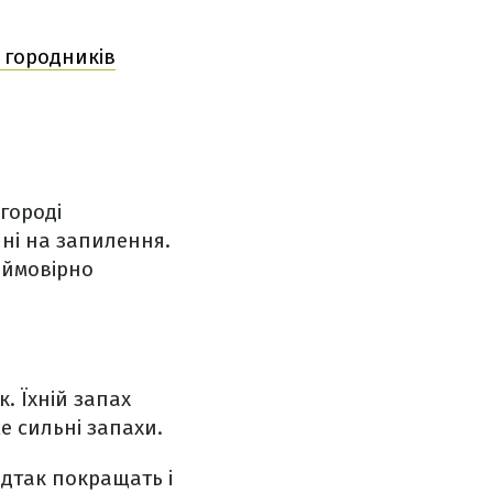
 городників
 городі
ні на запилення.
еймовірно
. Їхній запах
е сильні запахи.
ідтак покращать і