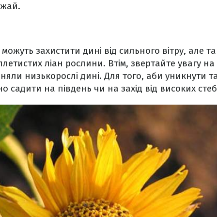
ожай.
можуть захистити дині від сильного вітру, але т
летистих ліан рослини. Втім, звертайте увагу на 
няли низькорослі дині. Для того, аби уникнути т
но садити на південь чи на захід від високих стеб