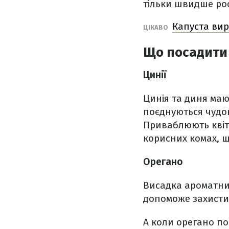
тільки швидше рост
Капуста вир
ЦІКАВО
Що посадити 
Цинії
Цинія та диня мают
поєднуються чудов
Приваблюють квіти
корисних комах, 
Орегано
Висадка ароматних
допоможе захистит
А коли орегано по