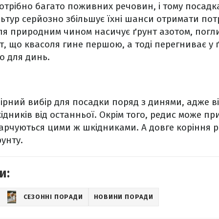
отрібно багато поживних речовин, і тому посадка 
ьтур серйозно збільшує їхні шанси отримати пот
оля природним чином насичує ґрунт азотом, погл
т, що квасоля гине першою, а тоді перегниває у ґ
о для динь.
ірний вибір для посадки поряд з динями, адже 
ідників від останньої. Окрім того, редис може п
арчуються цими ж шкідниками. А довге коріння р
рунту.
и:
СЕЗОННІ ПОРАДИ
НОВИНИ ПОРАДИ