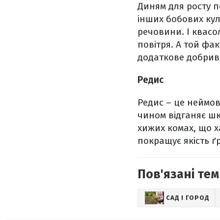
Диням для росту п
інших бобових кул
речовини. І квас
повітря. А той фак
додаткове добрив
Редис
Редис – це неймов
чином відганяє шк
хижих комах, що х
покращує якість ґ
Пов'язані тем
САД І ГОРОД