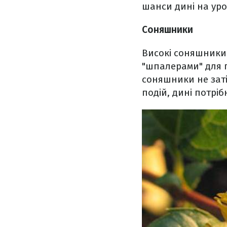
шанси дині на ур
Соняшники
Високі соняшники 
"шпалерами" для п
соняшники не заті
подій, дині потріб