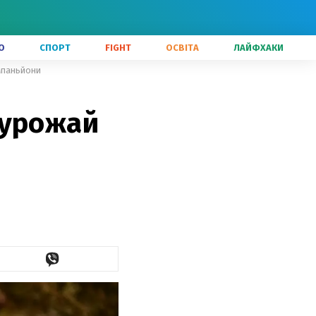
О
СПОРТ
FIGHT
ОСВІТА
ЛАЙФХАКИ
омпаньйони
і урожай