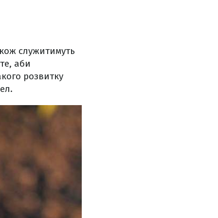
акож служитимуть
те, аби
акого розвитку
ел.