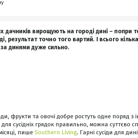
ну
их дачників вирощують на городі дині – попри т
ді, результат точно того вартий. І всього кілька
 за динями дуже сильно.
оди, фрукти та овочі добре ростуть одне поряд з 
 для сусідніх грядок правильно, можна суттєво с
місяці, пише
Southern Living
. Гарні сусіди для ди