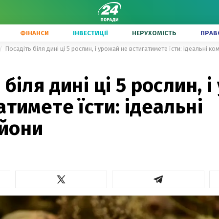
ФІНАНСИ
ІНВЕСТИЦІЇ
НЕРУХОМІСТЬ
ПРАВ
Посадіть біля дині ці 5 рослин, і урожай не встигатимете їсти: ідеальні к
 біля дині ці 5 рослин, 
атимете їсти: ідеальні
йони