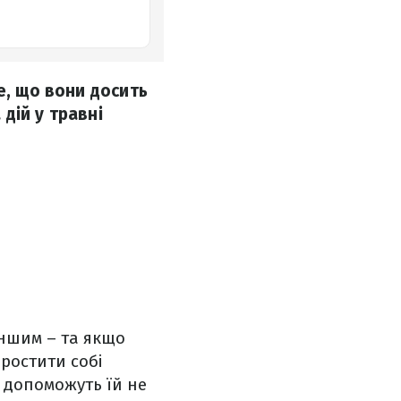
е, що вони досить
 дій у травні
іншим – та якщо
простити собі
ні допоможуть їй не