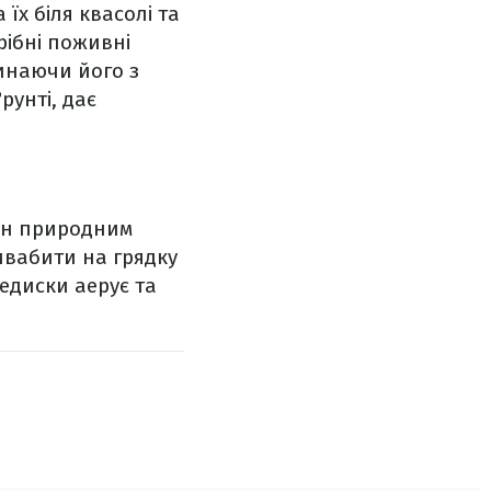
їх біля квасолі та
рібні поживні
инаючи його з
рунті, дає
він природним
ривабити на грядку
едиски аерує та