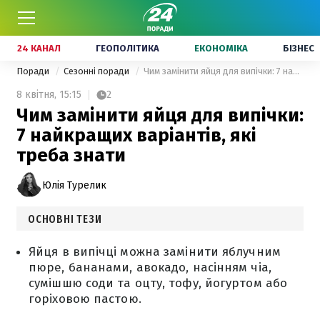
24 КАНАЛ
ГЕОПОЛІТИКА
ЕКОНОМІКА
БІЗНЕС
Поради
Сезонні поради
Чим замінити яйця для випічки: 7 найкращих варіантів, які треба знати
8 квітня,
15:15
2
Чим замінити яйця для випічки:
7 найкращих варіантів, які
треба знати
Юлія Турелик
ОСНОВНІ ТЕЗИ
Яйця в випічці можна замінити яблучним
пюре, бананами, авокадо, насінням чіа,
сумішшю соди та оцту, тофу, йогуртом або
горіховою пастою.