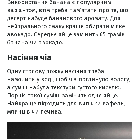
Використання банана є популярним
варіантом, втім треба пам’ятати про те, що
десерт набуде бананового аромату. Для
нейтрального смаку краще обирати м’яке
авокадо. Середнє яйце замінить 65 грамів
банана чи авокадо.
Насіння чіа
Одну столову ложку насіння треба
намочити у воді, щоб чіа поглинуло вологу,
а суміш набула текстури густого киселю.
Порція такої суміші замінить одне яйце.
Найкраще підходить для випічки вафель,
млинців чи печива.