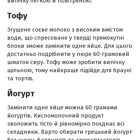
випічку легкою й повітряною.
Тофу
Згущене соєве молоко з високим вмістом
води, що спресоване у тверді прямокутні
блоки зможе замінити одне яйце. Для цього
достатньо подрібнити у пюре 60-грамовий
шматок сиру. Тофу може зробити випічку
щільною, тому найкраще підійде для брауні
та тортів.
Йогурт
Замінити одне яйце можна 60 грамами
йогуртів. Кисломолочний продукт
зволожить тісто й рівномірно поєднає всі
складники. Варто обирати грецький йогурт
без цукру, барвників та ароматизаторів.